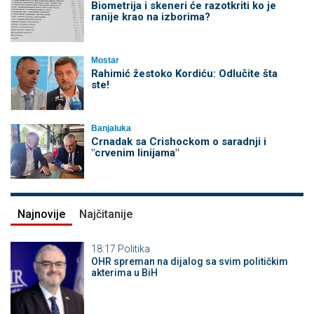
Biometrija i skeneri će razotkriti ko je
ranije krao na izborima?
Mostar
Rahimić žestoko Kordiću: Odlučite šta
ste!
Banjaluka
Crnadak sa Crishockom o saradnji i
"crvenim linijama"
Najnovije
Najčitanije
18:17
Politika
OHR spreman na dijalog sa svim političkim
akterima u BiH