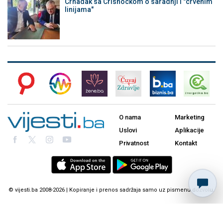
Crnadak sa Crishockom o saradnji i "crvenim
linijama"
O nama
Marketing
Uslovi
Aplikacije
Privatnost
Kontakt
© vijesti.ba 2008-2026 | Kopiranje i prenos sadržaja samo uz pismenu dozvolu.