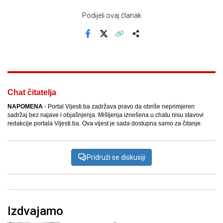
Podijeli ovaj članak
Facebook
X
Kopiraj link
Više
Chat čitatelja
NAPOMENA
- Portal Vijesti.ba zadržava pravo da obriše neprimjeren
sadržaj bez najave i objašnjenja. Mišljenja iznešena u chatu nisu stavovi
redakcije portala Vijesti.ba. Ova vijest je sada dostupna samo za čitanje.
Pridruži se diskusiji
Izdvajamo