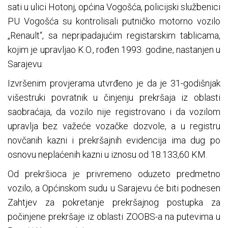
sati u ulici Hotonj, općina Vogošća, policijski službenici
PU Vogošća su kontrolisali putničko motorno vozilo
„Renault“, sa nepripadajućim registarskim tablicama,
kojim je upravljao K.O., rođen 1993. godine, nastanjen u
Sarajevu.
Izvršenim provjerama utvrđeno je da je 31-godišnjak
višestruki povratnik u činjenju prekršaja iz oblasti
saobraćaja, da vozilo nije registrovano i da vozilom
upravlja bez važeće vozačke dozvole, a u registru
novčanih kazni i prekršajnih evidencija ima dug po
osnovu neplaćenih kazni u iznosu od 18.133,60 KM.
Od prekršioca je privremeno oduzeto predmetno
vozilo, a Općinskom sudu u Sarajevu će biti podnesen
Zahtjev za pokretanje prekršajnog postupka za
počinjene prekršaje iz oblasti ZOOBS-a na putevima u