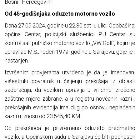
Bosni i Hercegovini.
Od 45-godišnjaka oduzeto motorno vozilo
Dana 27.09.2024. godine u 22,30 sati u ulici Odobašina,
općina Centar, policijski službenici PU Centar su
kontrolisali putničko motorno vozilo „VW Golf“, kojim je
upravljao M.S., rođen 1979. godine u Sarajevu, gdje je i
nastanjen.
Izvršenim provjerama utvrđeno je da je imenovani
višestruki povratnik u činjenju prekršaja iz oblasti
saobraćaja, da vozilom upravlja u vrijeme izrečene
zaštitne mjere zabrane, a u registru novčanih kazni i
prekršajnih evidencija ima dug po osnovu neplaćenih
kazni u iznosu od 23.545,40 KM.
Od prekršioca je privremeno oduzeto predmetno
vozilo, a Općinskom sudu u Sarajevu će biti podnesen