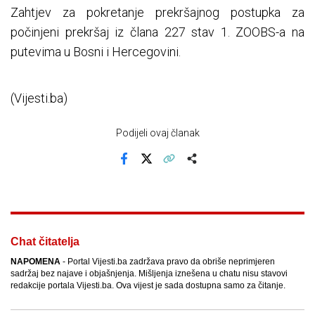
Zahtjev za pokretanje prekršajnog postupka za
počinjeni prekršaj iz člana 227 stav 1. ZOOBS-a na
putevima u Bosni i Hercegovini.
(Vijesti.ba)
Podijeli ovaj članak
Facebook
X
Kopiraj link
Više
Chat čitatelja
NAPOMENA
- Portal Vijesti.ba zadržava pravo da obriše neprimjeren
sadržaj bez najave i objašnjenja. Mišljenja iznešena u chatu nisu stavovi
redakcije portala Vijesti.ba. Ova vijest je sada dostupna samo za čitanje.