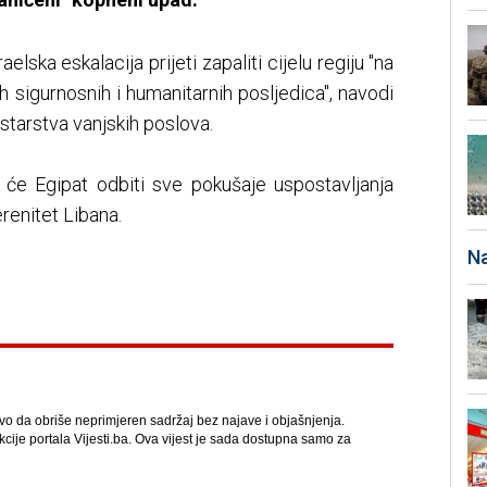
elska eskalacija prijeti zapaliti cijelu regiju "na
ih sigurnosnih i humanitarnih posljedica", navodi
starstva vanjskih poslova.
a će Egipat odbiti sve pokušaje uspostavljanja
renitet Libana.
Na
avo da obriše neprimjeren sadržaj bez najave i objašnjenja.
kcije portala Vijesti.ba. Ova vijest je sada dostupna samo za