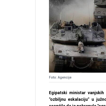
Foto: Agencije
Egipatski ministar vanjski
"ozbiljnu eskalaciju" u juž
saopćila da je pokrenula "ogr