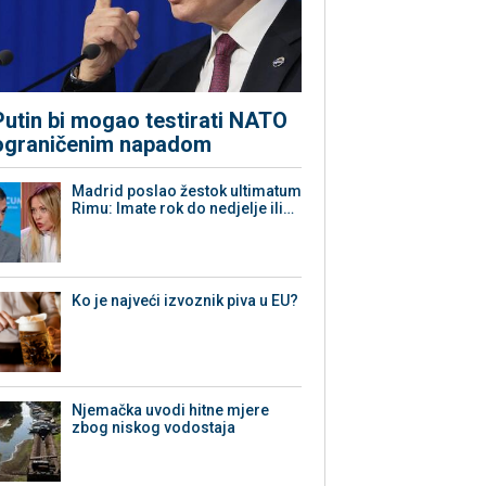
Putin bi mogao testirati NATO
ograničenim napadom
Madrid poslao žestok ultimatum
Rimu: Imate rok do nedjelje ili…
Ko je najveći izvoznik piva u EU?
Njemačka uvodi hitne mjere
zbog niskog vodostaja