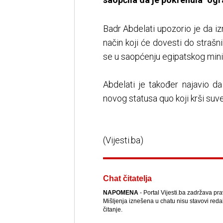
Badr Abdelati upozorio je da izra
način koji će dovesti do strašn
se u saopćenju egipatskog mini
Abdelati je također najavio d
novog statusa quo koji krši suve
(Vijesti.ba)
Chat čitatelja
NAPOMENA
- Portal Vijesti.ba zadržava pr
Mišljenja iznešena u chatu nisu stavovi reda
čitanje.