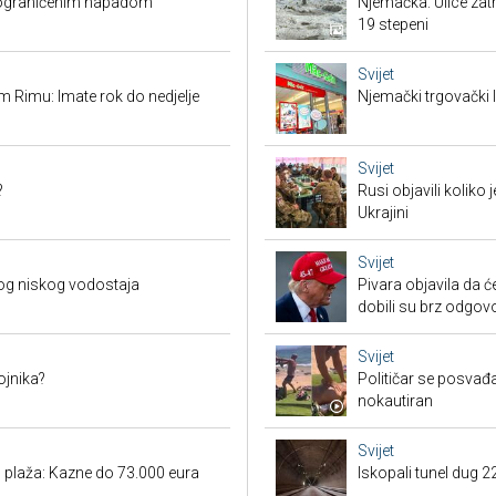
O ograničenim napadom
Njemačka: Ulice zat
19 stepeni
Svijet
 Rimu: Imate rok do nedjelje
Njemački trgovački l
Svijet
?
Rusi objavili koliko
Ukrajini
Svijet
og niskog vodostaja
Pivara objavila da ć
dobili su brz odgov
Svijet
ojnika?
Političar se posvađ
nokautiran
Svijet
h plaža: Kazne do 73.000 eura
Iskopali tunel dug 2