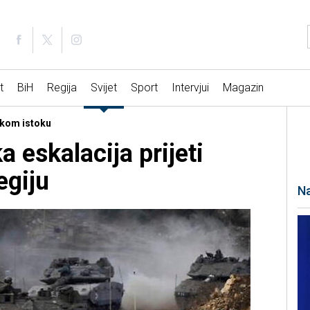
t
BiH
Regija
Svijet
Sport
Intervjui
Magazin
iskom istoku
a eskalacija prijeti
egiju
Na