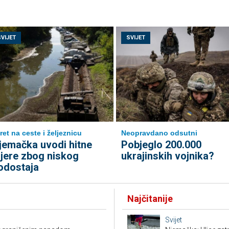
SVIJET
SVIJET
ret na ceste i željeznicu
Neopravdano odsutni
jemačka uvodi hitne
Pobjeglo 200.000
jere zbog niskog
ukrajinskih vojnika?
odostaja
Najčitanije
Svijet