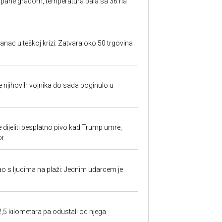
rpane gradom, temperatura pala sa 36 na
anac u teškoj krizi: Zatvara oko 50 trgovina
 je njihovih vojnika do sada poginulo u
e dijeliti besplatno pivo kad Trump umre,
or
ao s ljudima na plaži: Jednim udarcem je
2,5 kilometara pa odustali od njega