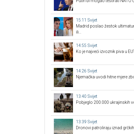
Putin bi mogao testirati NAT
15:11
Svijet
Madrid poslao žestok ultimatum
ili…
14:55
Svijet
Ko je najveći izvoznik piva u EU
14:26
Svijet
Njemačka uvodi hitne mjere zb
13:40
Svijet
Pobjeglo 200.000 ukrajinskih v
13:39
Svijet
Dronovi patroliraju iznad grčki