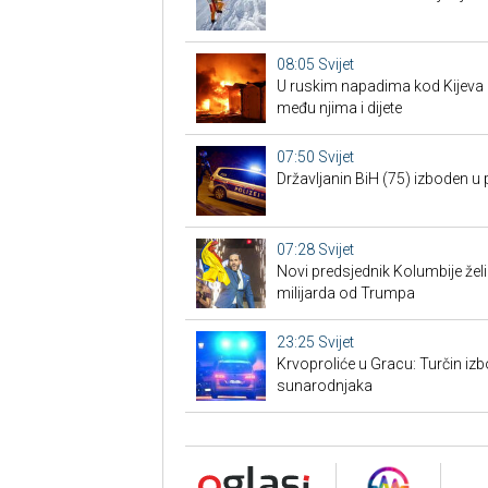
08:05
Svijet
U ruskim napadima kod Kijeva 
među njima i dijete
07:50
Svijet
Državljanin BiH (75) izboden u p
07:28
Svijet
Novi predsjednik Kolumbije želi u
milijarda od Trumpa
23:25
Svijet
Krvoproliće u Gracu: Turčin izb
sunarodnjaka