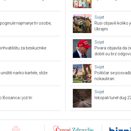
Svijet
poginule najmanje tri osobe,
Rusi objavili koliko
Ukrajini
Svijet
rihvatilištu za beskućnike
Pivara objavila da ć
dobili su brz odgov
Svijet
ništiti narko-kartele, stiže
Političar se posvađ
nokautiran
Svijet
o Bosanca i još tri
Iskopali tunel dug 2