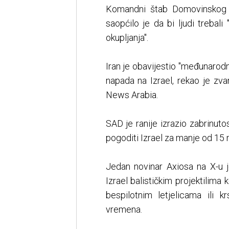
Komandni štab Domovinskog fr
saopćilo je da bi ljudi trebali
okupljanja".
Iran je obavijestio "međunarod
napada na Izrael, rekao je zv
News Arabia.
SAD je ranije izrazio zabrinutos
pogoditi Izrael za manje od 15 
Jedan novinar Axiosa na X-u j
Izrael balističkim projektilima
bespilotnim letjelicama ili 
vremena.