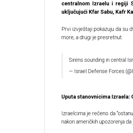
centralnom Izraelu i regiji
uključujući Kfar Sabu, Kafr 
Prvi izvještaji pokazuju da su d
more, a drugi je presretnut.
Sirens sounding in central Is
— Israel Defense Forces (@
Uputa stanovnicima Izraela: O
Izraelcima je rečeno da "ostan
nakon američkih upozorenja da j