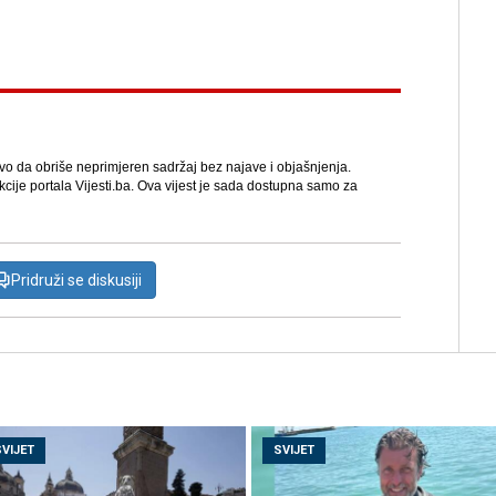
avo da obriše neprimjeren sadržaj bez najave i objašnjenja.
kcije portala Vijesti.ba. Ova vijest je sada dostupna samo za
Pridruži se diskusiji
SVIJET
SVIJET