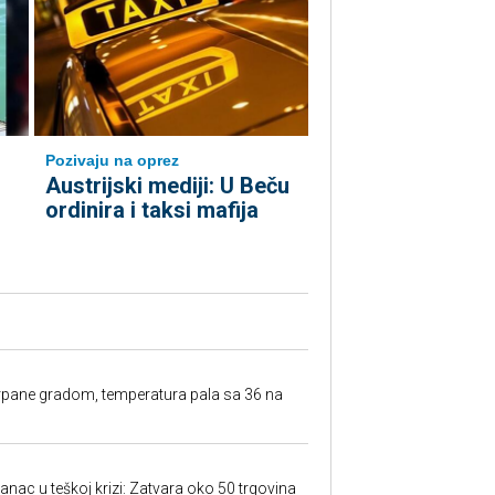
Pozivaju na oprez
Austrijski mediji: U Beču
ordinira i taksi mafija
rpane gradom, temperatura pala sa 36 na
anac u teškoj krizi: Zatvara oko 50 trgovina