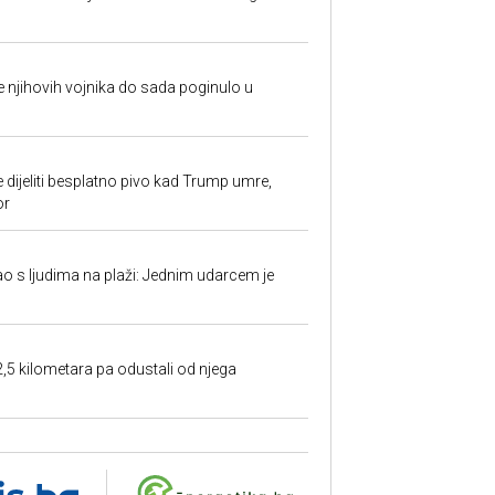
 je njihovih vojnika do sada poginulo u
e dijeliti besplatno pivo kad Trump umre,
or
ao s ljudima na plaži: Jednim udarcem je
2,5 kilometara pa odustali od njega