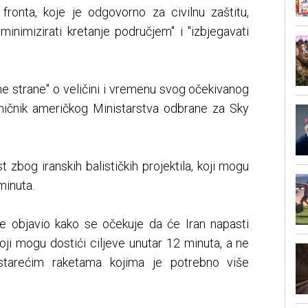
onta, koje je odgovorno za civilnu zaštitu,
 "minimizirati kretanje područjem" i "izbjegavati
ne strane" o veličini i vremenu svog očekivanog
aničnik američkog Ministarstva odbrane za Sky
t zbog iranskih balističkih projektila, koji mogu
minuta.
e objavio kako se očekuje da će Iran napasti
 koji mogu dostići ciljeve unutar 12 minuta, a ne
krstarećim raketama kojima je potrebno više