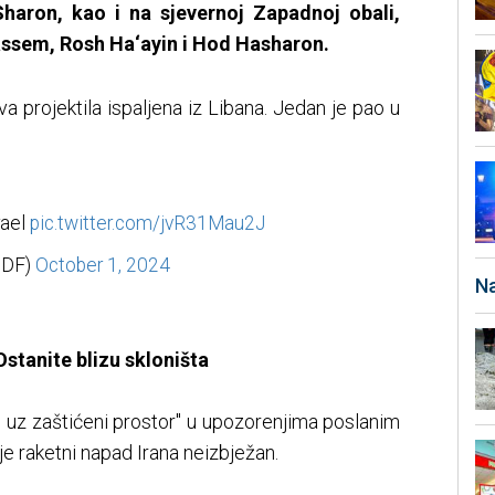
 Sharon, kao i na sjevernoj Zapadnoj obali,
Kassem, Rosh Ha‘ayin i Hod Hasharon.
va projektila ispaljena iz Libana. Jedan je pao u
rael
pic.twitter.com/jvR31Mau2J
IDF)
October 1, 2024
Na
stanite blizu skloništa
u uz zaštićeni prostor" u upozorenjima poslanim
e raketni napad Irana neizbježan.