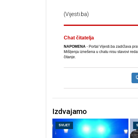
(Vijesti.ba)
Chat čitatelja
NAPOMENA
- Portal Vijesti.ba zadržava pr
Mišljenja iznešena u chatu nisu stavovi reda
čitanje.
Izdvajamo
SVIJET