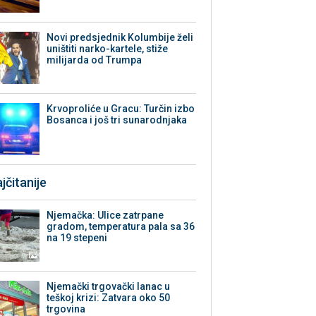
Novi predsjednik Kolumbije želi
uništiti narko-kartele, stiže
milijarda od Trumpa
Krvoproliće u Gracu: Turčin izbo
Bosanca i još tri sunarodnjaka
jčitanije
Njemačka: Ulice zatrpane
gradom, temperatura pala sa 36
na 19 stepeni
Njemački trgovački lanac u
teškoj krizi: Zatvara oko 50
trgovina