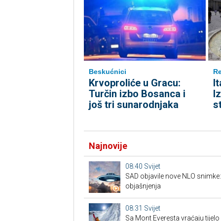
Beskućnici
Re
Krvoproliće u Gracu:
I
Turčin izbo Bosanca i
I
još tri sunarodnjaka
s
Najnovije
08:40
Svijet
SAD objavile nove NLO snimke: is
objašnjenja
08:31
Svijet
Sa Mont Everesta vraćaju tijelo