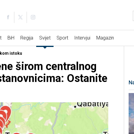
t
BiH
Regija
Svijet
Sport
Intervjui
Magazin
iskom istoku
rene širom centralnog
 stanovnicima: Ostanite
Na