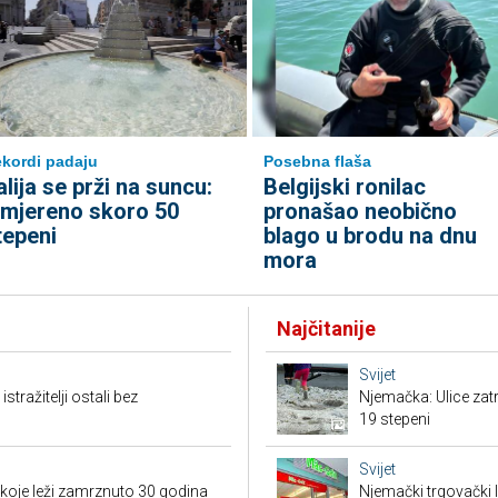
kordi padaju
Posebna flaša
talija se prži na suncu:
Belgijski ronilac
zmjereno skoro 50
pronašao neobično
tepeni
blago u brodu na dnu
mora
Najčitanije
Svijet
tražitelji ostali bez
Njemačka: Ulice zat
19 stepeni
Svijet
 koje leži zamrznuto 30 godina
Njemački trgovački l