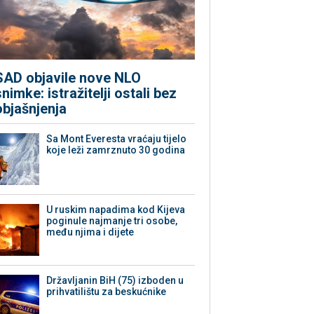
SAD objavile nove NLO
snimke: istražitelji ostali bez
objašnjenja
Sa Mont Everesta vraćaju tijelo
koje leži zamrznuto 30 godina
U ruskim napadima kod Kijeva
poginule najmanje tri osobe,
među njima i dijete
Državljanin BiH (75) izboden u
prihvatilištu za beskućnike