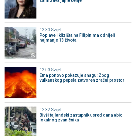
zamrzava jajne ćelije
13:30
Svijet
Poplave i klizišta na Filipinima odnijeli
najmanje 13 života
13:09
Svijet
Etna ponovo pokazuje snagu: Zbog
vulkanskog pepela zatvoren zračni prostor
12:32
Svijet
Bivši tajlandski zastupnik usred dana ubio
lokalnog zvaničnika