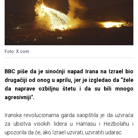
Foto: X.com
BBC piše da je sinoćnji napad Irana na Izrael bio
drugačiji od onog u aprilu, jer je izgledao da “žele
da naprave ozbiljnu štetu i da su bili mnogo
agresivniji".
Iranska revolucionarna garda saopštila je da uzvraća
za ubistva visokih lidera u Hamasu i Hezbolahu i
upozorila da će, ako Izrael uzvrati, uzvratiti udarac.