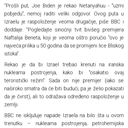
“Prošli put, Joe Biden je rekao Netanyahuu - "uzmi
pobjedu", nemoj raditi veliki odgovor. Ovog puta u
Izraelu je raspoloženje veoma drugačije, piše BBC i
doddaje: “Pogledajte sinoćnji tvit bivšeg premijera
Naftalija Beneta, koji je veoma oštro poručio "ovo je
najveća prilika u 50 godina da se promijeni lice Bliskog
istoka".
Rekao je da bi Izrael trebao krenuti na iranska
nuklearna postrojenja, kako bi "osakatio ovaj
teroristički režim". Sada on nije premijer (iako se
naširoko smatra da će biti budući, pa je želio pokazati
da je čvrst), ali to odražava određeno raspoloženje u
zemlji.
BBC ne iskljuluje napade Izraela na bilo šta u ovom
trenutku – nuklearna postrojenja, petrohemijska