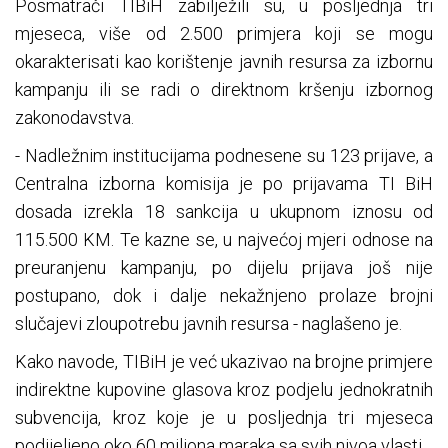
Posmatrači TIBiH zabilježili su, u posljednja tri
mjeseca, više od 2.500 primjera koji se mogu
okarakterisati kao korištenje javnih resursa za izbornu
kampanju ili se radi o direktnom kršenju izbornog
zakonodavstva.
- Nadležnim institucijama podnesene su 123 prijave, a
Centralna izborna komisija je po prijavama TI BiH
dosada izrekla 18 sankcija u ukupnom iznosu od
115.500 KM. Te kazne se, u najvećoj mjeri odnose na
preuranjenu kampanju, po dijelu prijava još nije
postupano, dok i dalje nekažnjeno prolaze brojni
slučajevi zloupotrebu javnih resursa - naglašeno je.
Kako navode, TIBiH je već ukazivao na brojne primjere
indirektne kupovine glasova kroz podjelu jednokratnih
subvencija, kroz koje je u posljednja tri mjeseca
podijeljeno oko 60 miliona maraka sa svih nivoa vlasti.