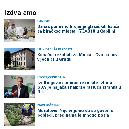
Izdvajamo
CIK BiH
Danas ponovno brojanje glasačkih listića
sa biračkog mjesta 173A018 u Čapljini
HDZ najviše mandata
Konačni rezultati za Mostar: Ovo su novi
vijećnici u Gradu
Predsjednik SDA
Izetbegović sumirao rezultate izbora:
SDA je najjača i najbrže rastuća stranka u
BiH
Novi načelnik
Muratović: Nije vrijeme da se govori o
pobjedi, pred nama je mnogo posla