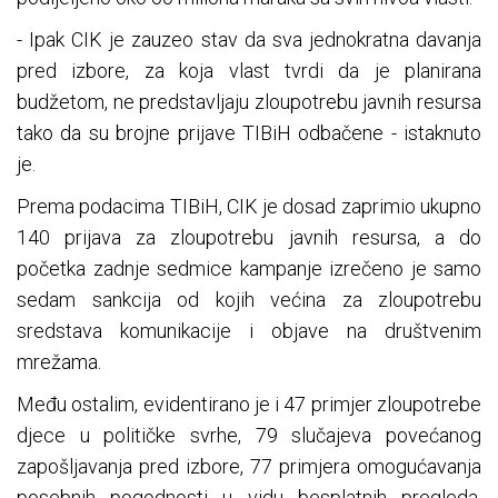
- Ipak CIK je zauzeo stav da sva jednokratna davanja
pred izbore, za koja vlast tvrdi da je planirana
budžetom, ne predstavljaju zloupotrebu javnih resursa
tako da su brojne prijave TIBiH odbačene - istaknuto
je.
Prema podacima TIBiH, CIK je dosad zaprimio ukupno
140 prijava za zloupotrebu javnih resursa, a do
početka zadnje sedmice kampanje izrečeno je samo
sedam sankcija od kojih većina za zloupotrebu
sredstava komunikacije i objave na društvenim
mrežama.
Među ostalim, evidentirano je i 47 primjer zloupotrebe
djece u političke svrhe, 79 slučajeva povećanog
zapošljavanja pred izbore, 77 primjera omogućavanja
posebnih pogodnosti u vidu besplatnih pregleda,