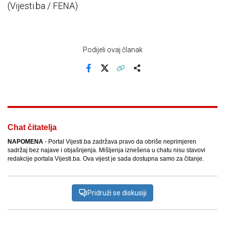
(Vijesti.ba / FENA)
Podijeli ovaj članak
Facebook
X
Kopiraj link
Više
Chat čitatelja
NAPOMENA
- Portal Vijesti.ba zadržava pravo da obriše neprimjeren
sadržaj bez najave i objašnjenja. Mišljenja iznešena u chatu nisu stavovi
redakcije portala Vijesti.ba. Ova vijest je sada dostupna samo za čitanje.
Pridruži se diskusiji