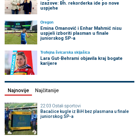
izazove: Bh. rekorderka ide po nove
uspjehe
Oregon
Emina Omanović i Enhar Mahmić nisu
uspjeli izboriti plasman u finale
juniorskog SP-a
Trofejna švicarska skijašica
Lara Gut-Behrami objavila kraj bogate
karijere
Najnovije
Najčitanije
22:03
Ostali sportovi
Bacačice kugle iz BiH bez plasmana u finale
juniorskog SP-a