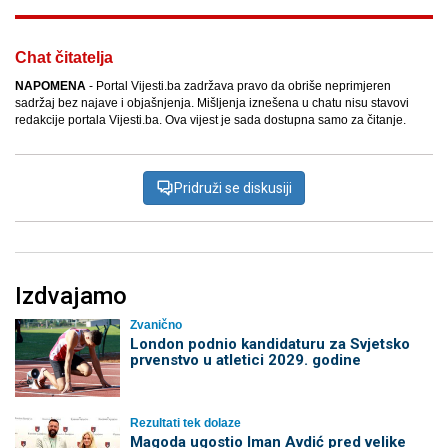
Chat čitatelja
NAPOMENA
- Portal Vijesti.ba zadržava pravo da obriše neprimjeren
sadržaj bez najave i objašnjenja. Mišljenja iznešena u chatu nisu stavovi
redakcije portala Vijesti.ba. Ova vijest je sada dostupna samo za čitanje.
Pridruži se diskusiji
Izdvajamo
Zvanično
London podnio kandidaturu za Svjetsko
prvenstvo u atletici 2029. godine
Rezultati tek dolaze
Magoda ugostio Iman Avdić pred velike