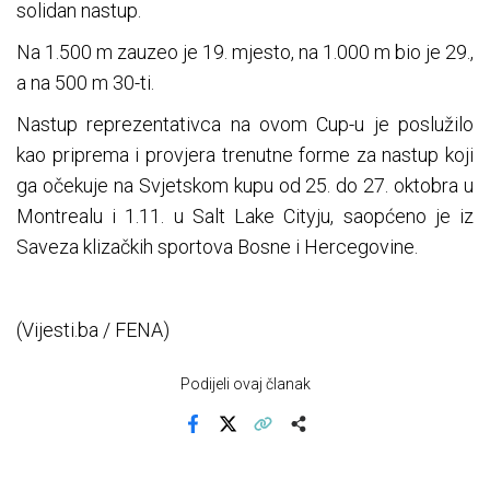
solidan nastup.
Na 1.500 m zauzeo je 19. mjesto, na 1.000 m bio je 29.,
a na 500 m 30-ti.
Nastup reprezentativca na ovom Cup-u je poslužilo
kao priprema i provjera trenutne forme za nastup koji
ga očekuje na Svjetskom kupu od 25. do 27. oktobra u
Montrealu i 1.11. u Salt Lake Cityju, saopćeno je iz
Saveza klizačkih sportova Bosne i Hercegovine.
(Vijesti.ba / FENA)
Podijeli ovaj članak
Facebook
X
Kopiraj link
Više