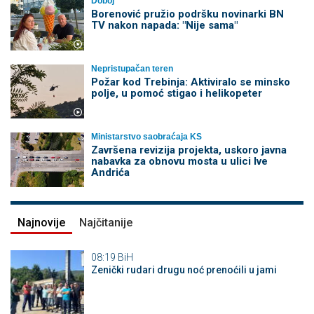
Doboj
Borenović pružio podršku novinarki BN
TV nakon napada: "Nije sama"
Nepristupačan teren
Požar kod Trebinja: Aktiviralo se minsko
polje, u pomoć stigao i helikopeter
Ministarstvo saobraćaja KS
Završena revizija projekta, uskoro javna
nabavka za obnovu mosta u ulici Ive
Andrića
Najnovije
Najčitanije
08:19
BiH
Zenički rudari drugu noć prenoćili u jami