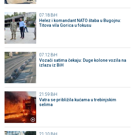
07:18
BiH
Helez i komandant NATO štaba u Bugojnu:
Titova vila Gorica u fokusu
07:12
BiH
Vozači satima čekaju: Duge kolone vozila na
izlazu iz BiH
21:59
BiH
Vatra se približila kućama u trebinjskim
selima
21:10
BiH