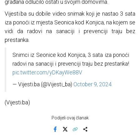
građana odlučilo ostati u svojim domovima.
Vijesti.ba su dobile video snimak koji je nastao 3 sata
iza ponoći iz mjesta Seonica kod Konjica, na kojem se
vidi da radovi na sanaciji i prevenciji traju bez
prestanka.
Snimci iz Seonice kod Konjica, 3 sata iza ponoći
radovi na sanaciji i prevenciji traju bez prestanka!
pic.twitter.com/yDKayWe88V
— Vijesti.ba (@Vijesti_ba)
October 9, 2024
(Vijesti.ba)
Podijeli ovaj članak
Facebook
X
Kopiraj link
Više