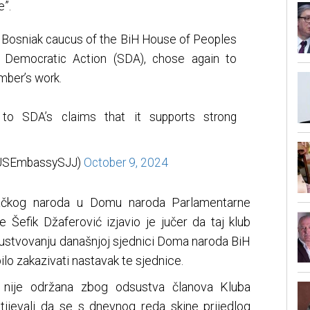
”.
he Bosniak caucus of the BiH House of Peoples
f Democratic Action (SDA), chose again to
mber’s work.
 to SDA’s claims that it supports strong
@USEmbassySJJ)
October 9, 2024
jačkog naroda u Domu naroda Parlamentarne
 Šefik Džaferović izjavio je jučer da taj klub
risustvovanju današnjoj sjednici Doma naroda BiH
lo zakazivati nastavak te sjednice.
 nije održana zbog odsustva članova Kluba
tijevali da se s dnevnog reda skine prijedlog