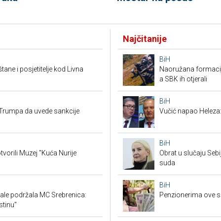
Najčitanije
BiH
tane i posjetitelje kod Livna
Naoružana formacija
a SBK ih otjerali
BiH
Trumpa da uvede sankcije
Vučić napao Heleza:
BiH
tvorili Muzej "Kuća Nurije
Obrat u slučaju Seb
suda
BiH
ale podržala MC Srebrenica:
Penzionerima ove s
stinu"