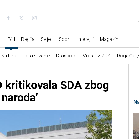
t
BiH
Regija
Svijet
Sport
Intervjui
Magazin
Kultura
Obrazovanje
Dijaspora
Vijesti iz ZDK
Događaji 
kritikovala SDA zbog
 naroda’
Na