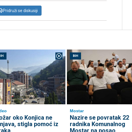
Pridruži se diskusiji
IH
BIH
deo
Mostar
ožar oko Konjica ne
Nazire se povratak 22
enjava, stigla pomoć iz
radnika Komunalnog
raka
Mostar na posao