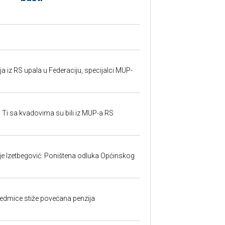
 iz RS upala u Federaciju, specijalci MUP-
 Ti sa kvadovima su bili iz MUP-a RS
ije Izetbegović: Poništena odluka Općinskog
edmice stiže povećana penzija