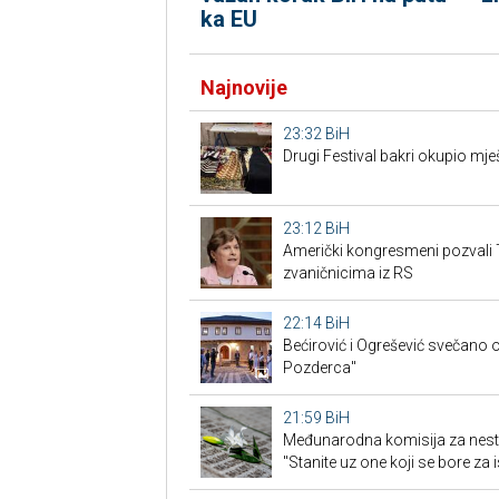
ka EU
Najnovije
23:32
BiH
Drugi Festival bakri okupio mješ
23:12
BiH
Američki kongresmeni pozvali 
zvaničnicima iz RS
22:14
BiH
Bećirović i Ogrešević svečano o
Pozderca"
21:59
BiH
Međunarodna komisija za nest
"Stanite uz one koji se bore za i