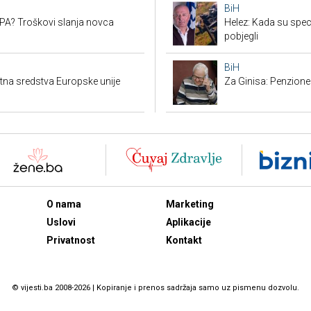
BiH
SEPA? Troškovi slanja novca
Helez: Kada su specij
pobjegli
BiH
ktna sredstva Europske unije
Za Ginisa: Penzione
O nama
Marketing
Uslovi
Aplikacije
Privatnost
Kontakt
© vijesti.ba 2008-2026 | Kopiranje i prenos sadržaja samo uz pismenu dozvolu.