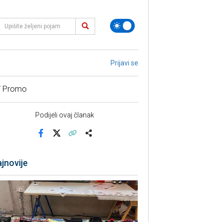
Prijavi se
/ Promo
Podijeli ovaj članak
Facebook
X
Kopiraj link
Više
jnovije