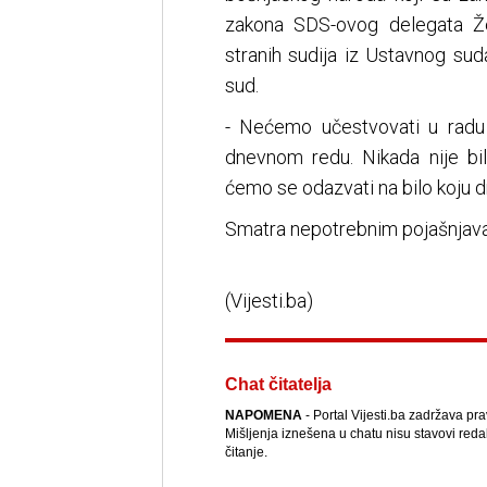
zakona SDS-ovog delegata Že
stranih sudija iz Ustavnog sud
sud.
- Nećemo učestvovati u radu 
dnevnom redu. Nikada nije bi
ćemo se odazvati na bilo koju dr
Smatra nepotrebnim pojašnjavan
(Vijesti.ba)
Chat čitatelja
NAPOMENA
- Portal Vijesti.ba zadržava pr
Mišljenja iznešena u chatu nisu stavovi reda
čitanje.