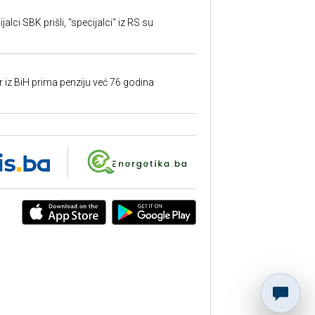
alci SBK prišli, "specijalci" iz RS su
r iz BiH prima penziju već 76 godina