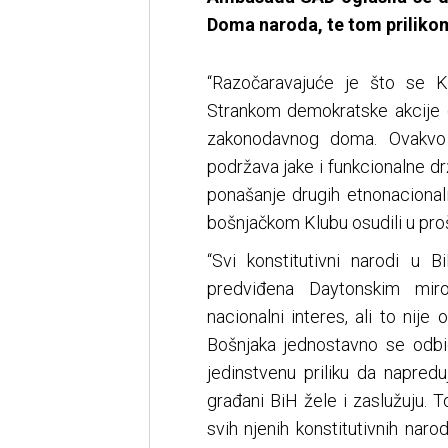
Doma naroda, te tom prilikom
“Razočaravajuće je što se 
Strankom demokratske akcije 
zakonodavnog doma. Ovakvo
podržava jake i funkcionalne dr
ponašanje drugih etnonacionali
bošnjačkom Klubu osudili u proš
“Svi konstitutivni narodi u B
predviđena Daytonskim mir
nacionalni interes, ali to nij
Bošnjaka jednostavno se odbi
jedinstvenu priliku da napred
građani BiH žele i zaslužuju. T
svih njenih konstitutivnih nar