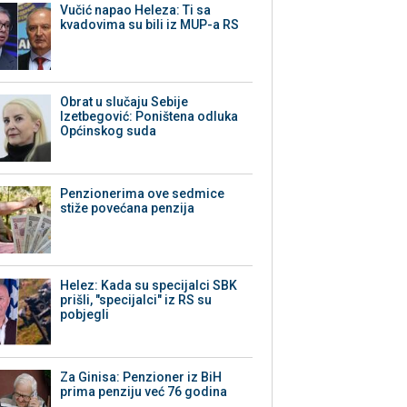
Vučić napao Heleza: Ti sa
kvadovima su bili iz MUP-a RS
Obrat u slučaju Sebije
Izetbegović: Poništena odluka
Općinskog suda
Penzionerima ove sedmice
stiže povećana penzija
Helez: Kada su specijalci SBK
prišli, "specijalci" iz RS su
pobjegli
Za Ginisa: Penzioner iz BiH
prima penziju već 76 godina