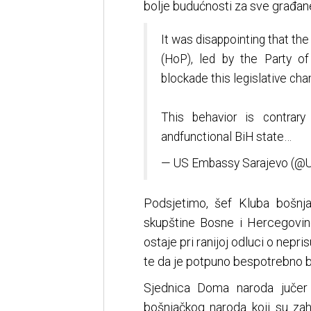
bolje budućnosti za sve građane
It was disappointing that t
(HoP), led by the Party o
blockade this legislative cha
This behavior is contrary
andfunctional BiH state…
— US Embassy Sarajevo (
Podsjetimo, šef Kluba bošn
skupštine Bosne i Hercegovine
ostaje pri ranijoj odluci o nep
te da je potpuno bespotrebno bi
Sjednica Doma naroda jučer
bošnjačkog naroda koji su zah