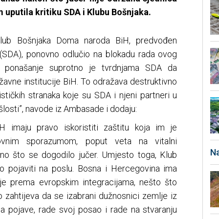
 uputila kritiku SDA i Klubu Bošnjaka.
Klub Bošnjaka Doma naroda BiH, predvođen
(SDA), ponovno odlučio na blokadu rada ovog
 ponašanje suprotno je tvrdnjama SDA da
žavne institucije BiH. To odražava destruktivno
stičkih stranaka koje su SDA i njeni partneri u
losti”, navode iz Ambasade i dodaju:
iH imaju pravo iskoristiti zaštitu koja im je
ovnim sporazumom, poput veta na vitalni
Na
e ono što se dogodilo jučer. Umjesto toga, Klub
o pojaviti na poslu. Bosna i Hercegovina ima
uje prema evropskim integracijama, nešto što
o zahtijeva da se izabrani dužnosnici zemlje iz
oda pojave, rade svoj posao i rade na stvaranju