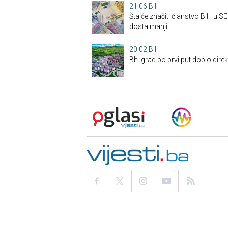
21:06
BiH
Šta će značiti članstvo BiH u 
dosta manji
20:02
BiH
Bh. grad po prvi put dobio dire