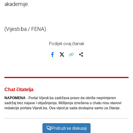
akademije.
(Vijesti.ba / FENA)
Podijeli ovaj članak
Facebook
X
Kopiraj link
Više
Chat čitatelja
NAPOMENA
- Portal Vijesti.ba zadržava pravo da obriše neprimjeren
sadržaj bez najave i objašnjenja. Mišljenja iznešena u chatu nisu stavovi
redakcije portala Vijesti.ba. Ova vijest je sada dostupna samo za čitanje.
Pridruži se diskusiji