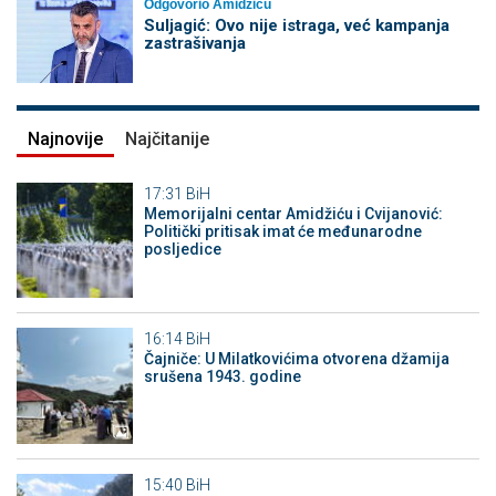
Odgovorio Amidžiću
Suljagić: Ovo nije istraga, već kampanja
zastrašivanja
Najnovije
Najčitanije
17:31
BiH
Memorijalni centar Amidžiću i Cvijanović:
Politički pritisak imat će međunarodne
posljedice
16:14
BiH
Čajniče: U Milatkovićima otvorena džamija
srušena 1943. godine
15:40
BiH