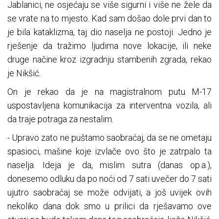
Jablanici, ne osjećaju se više sigurni i više ne žele da
se vrate na to mjesto. Kad sam došao dole prvi dan to
je bila kataklizma, taj dio naselja ne postoji. Jedno je
rješenje da tražimo ljudima nove lokacije, ili neke
druge načine kroz izgradnju stambenih zgrada, rekao
je Nikšić.
On je rekao da je na magistralnom putu M-17
uspostavljena komunikacija za interventna vozila, ali
da traje potraga za nestalim.
- Upravo zato ne puštamo saobraćaj, da se ne ometaju
spasioci, mašine koje izvlače ovo što je zatrpalo ta
naselja. Ideja je da, mislim sutra (danas op.a.),
donesemo odluku da po noći od 7 sati uvečer do 7 sati
ujutro saobraćaj se može odvijati, a još uvijek ovih
nekoliko dana dok smo u prilici da rješavamo ove