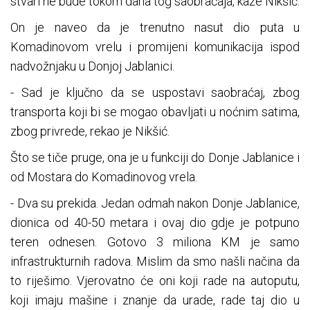
stvari ne bude tokom dana tog saobraćaja, kaže Nikšić.
On je naveo da je trenutno nasut dio puta u
Komadinovom vrelu i promijeni komunikacija ispod
nadvožnjaku u Donjoj Jablanici.
- Sad je ključno da se uspostavi saobraćaj, zbog
transporta koji bi se mogao obavljati u noćnim satima,
zbog privrede, rekao je Nikšić.
Što se tiče pruge, ona je u funkciji do Donje Jablanice i
od Mostara do Komadinovog vrela.
- Dva su prekida. Jedan odmah nakon Donje Jablanice,
dionica od 40-50 metara i ovaj dio gdje je potpuno
teren odnesen. Gotovo 3 miliona KM je samo
infrastrukturnih radova. Mislim da smo našli načina da
to riješimo. Vjerovatno će oni koji rade na autoputu,
koji imaju mašine i znanje da urade, rade taj dio u