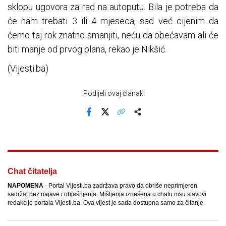
sklopu ugovora za rad na autoputu. Bila je potreba da
će nam trebati 3 ili 4 mjeseca, sad već cijenim da
ćemo taj rok znatno smanjiti, neću da obećavam ali će
biti manje od prvog plana, rekao je Nikšić.
(Vijesti.ba)
Podijeli ovaj članak
Facebook
X
Kopiraj link
Više
Chat čitatelja
NAPOMENA
- Portal Vijesti.ba zadržava pravo da obriše neprimjeren
sadržaj bez najave i objašnjenja. Mišljenja iznešena u chatu nisu stavovi
redakcije portala Vijesti.ba. Ova vijest je sada dostupna samo za čitanje.