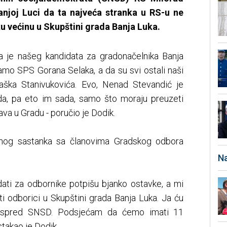
Banjoj Luci da ta najveća stranka u RS-u ne
u većinu u Skupštini grada Banja Luka.
da je našeg kandidata za gradonačelnika Banja
mo SPS Gorana Selaka, a da su svi ostali naši
Draška Stanivukovića. Evo, Nenad Stevandić je
da, pa eto im sada, samo što moraju preuzeti
va u Gradu - poručio je Dodik.
tnog sastanka sa članovima Gradskog odbora
Na
idati za odbornike potpišu bjanko ostavke, a mi
ti odborici u Skupštini grada Banja Luka. Ja ću
k ispred SNSD. Podsjećam da ćemo imati 11
stakao je Dodik.