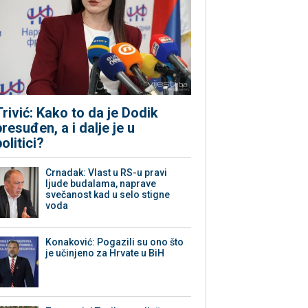
Trivić: Kako to da je Dodik
presuđen, a i dalje je u
politici?
Crnadak: Vlast u RS-u pravi
ljude budalama, naprave
svečanost kad u selo stigne
voda
Konaković: Pogazili su ono što
je učinjeno za Hrvate u BiH