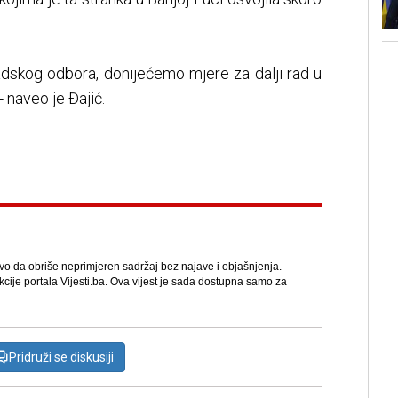
radskog odbora, donijećemo mjere za dalji rad u
 naveo je Đajić.
avo da obriše neprimjeren sadržaj bez najave i objašnjenja.
kcije portala Vijesti.ba. Ova vijest je sada dostupna samo za
Pridruži se diskusiji