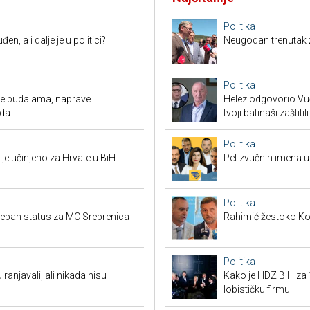
Politika
en, a i dalje je u politici?
Neugodan trenutak za
Politika
ude budalama, naprave
Helez odgovorio Vučić
oda
tvoji batinaši zaštitili
Politika
je učinjeno za Hrvate u BiH
Pet zvučnih imena u 
Politika
seban status za MC Srebrenica
Rahimić žestoko Kord
Politika
 ranjavali, ali nikada nisu
Kako je HDZ BiH z
lobističku firmu