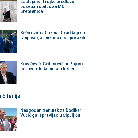
Zastupnici Trojke predlažu
poseban status za MC
Srebrenica
Bećirović iz Cazina: Grad koji su
ranjavali, ali nikada nisu porazili
Kovačević: Cvitanović mržnjom
poručuje kako nisam kršten
jčitanije
Neugodan trenutak za Dodika:
Vučić ga ispravljao u Čipuljiću