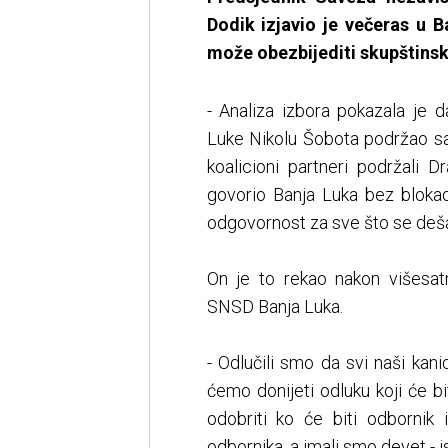
Dodik izjavio je večeras u 
može obezbijediti skupštinsk
- Analiza izbora pokazala je 
Luke Nikolu Šobota podržao sa
koalicioni partneri podržali 
govorio Banja Luka bez bloka
odgovornost za sve što se deša
On je to rekao nakon višesa
SNSD Banja Luka.
- Odlučili smo da svi naši kan
ćemo donijeti odluku koji će bi
odobriti ko će biti odborni
odbornika, a imali smo devet - i