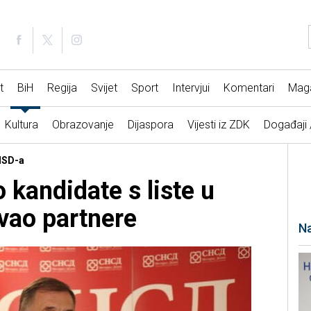
t
BiH
Regija
Svijet
Sport
Intervjui
Komentari
Mag
Kultura
Obrazovanje
Dijaspora
Vijesti iz ZDK
Događaji
SNSD-a
 kandidate s liste u
zvao partnere
Na