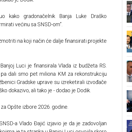
uo kako gradonačelnik Banja Luke Draško
ormirati većinu sa SNSD-om”.
otriti na koji način će dalje finansirati projekte
 Banjoj Luci je finansirala Vlada iz budžeta RS.
pa dali smo pet miliona KM za rekonstrukciju
žbenici Gradske uprave su izreketirali izvođače
o dokazivo, ali tako je - dodao je Dodik.
za Opšte izbore 2026. godine.
NSD-a Vlado Đajić izjavio je da je zadovoljan
kojima je ta stranka u Banjoj Luci osvojila skoro