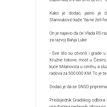
Kako je dodao, jasno je č
Stanivuković kaže “da ne želi f
On je najavio da će Vlada RS razm
za razvoj Banja Luke.
- Sve što su otvorili i grade u
Kružne tokove, most u Česmi, 
kuće Milanovića u centru, a slu
radova za 500.000 KM. To je tešk
Dodao je da se SNSD priprema 
Predsjednik Gradskog odbora S
rezultatima nedavnih izbora na 