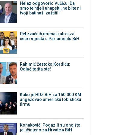
Helez odgovorio Vučiću: Da
smo te htjeli uhapsiti, ne bi te ni
tvoji batinaši zaštitili
Pet zvučnih imena u utrci za
četiri mjesta u Parlamentu BiH
Rahimić žestoko Kordiću:
Odlučite šta ste!
Kako je HDZ BiH za 150.000 KM
angažovao američku lobističku
firmu
Konaković: Pogazili su ono što
je učinjeno za Hrvate u BiH