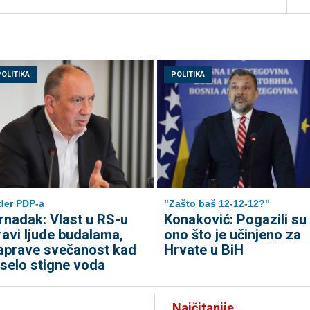
POLITIKA
POLITIKA
der PDP-a
"Zašto baš 12-12-12?"
rnadak: Vlast u RS-u
Konaković: Pogazili su
ravi ljude budalama,
ono što je učinjeno za
aprave svečanost kad
Hrvate u BiH
 selo stigne voda
Najčitanije