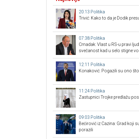
20:13
Politika
Trivić: Kako to da je Dodik presuđ
07:38
Politika
Crnadak: Vlast u RS-u pravi lj
svečanost kad u selo stigne v
12:11
Politika
Konaković: Pogazili su ono što 
11:24
Politika
Zastupnici Trojke predlažu po
09:03
Politika
Bećirović iz Cazina: Grad koji su
porazili