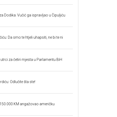
 Dodika: Vučić ga ispravljao u Čipuljiću
u: Da smo te htjeli uhapsiti, ne bi te ni
utrci za četiri mjesta u Parlamentu BiH
iću: Odlučite šta ste!
a 150.000 KM angažovao američku