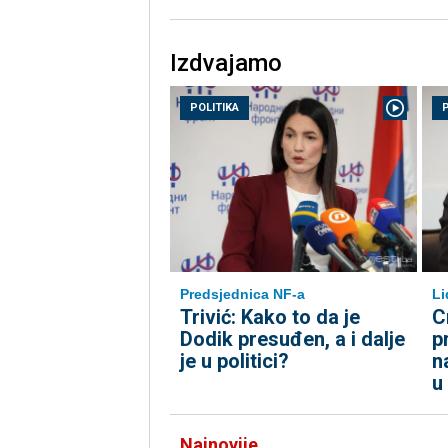
Izdvajamo
POLITIKA
Predsjednica NF-a
Li
Trivić: Kako to da je
C
Dodik presuđen, a i dalje
p
je u politici?
n
u
Najnovije