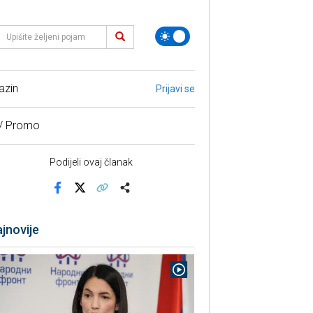
azin
Prijavi se
 / Promo
Podijeli ovaj članak
Facebook
X
Kopiraj link
Više
jnovije