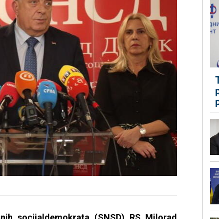
snih socijaldemokrata (SNSD) RS Milorad