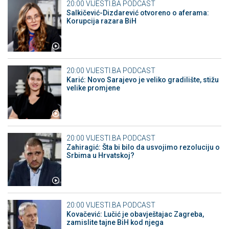
20:00
VIJESTI.BA PODCAST
Salkičević-Dizdarević otvoreno o aferama:
Korupcija razara BiH
20:00
VIJESTI.BA PODCAST
Karić: Novo Sarajevo je veliko gradilište, stižu
velike promjene
20:00
VIJESTI.BA PODCAST
Zahiragić: Šta bi bilo da usvojimo rezoluciju o
Srbima u Hrvatskoj?
20:00
VIJESTI.BA PODCAST
Kovačević: Lučić je obavještajac Zagreba,
zamislite tajne BiH kod njega