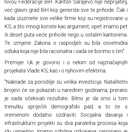
nivou Federacije BiH. Kanton Sarajevo nije neprijatelj,
već glavni grad BiH koji generiše sve te prihode. Čak i
kada izuzmete sve velike firme koji su registrovane u
KS, a što mnogi koriste kao argument, opet imamo pet
ili deset puta veće prihode nego u ostalim kantonima.
Te izmjene Zakona o raspodjeli su bila osvetnička
odluka koja nije bila racionalna i sada se borimo s tim".
Premijer Uk je govorio i o nekim od najznačajnijih
projekata Vlade KS, kao i o njihovim efektima.
"Naknade za porodilje su velika investicija. Natalitetni
brojevi će se pokazati u narednim godinama, prerano
je sada očekivati rezultate. Bitno je da smo u tom
trenutku spriječili demografski pad, a to će s
vremenom dodatno ozdraviti. Socijalna davanja i
infrastrukturni projekti su dva paralelna procesa koja
idu uspješno. Imamo ozbiljna izdvajanja, raspisano je