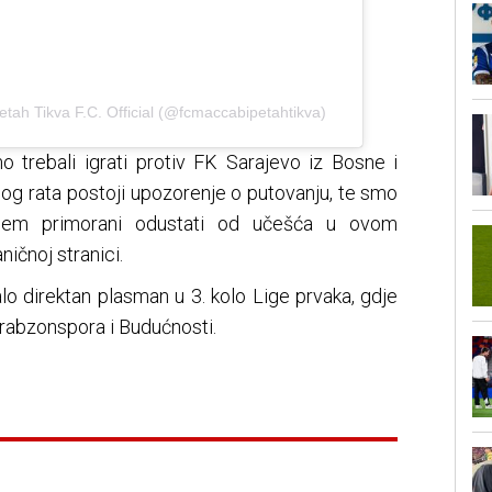
tah Tikva F.C. Official (@fcmaccabipetahtikva)
o trebali igrati protiv FK Sarajevo iz Bosne i
og rata postoji upozorenje o putovanju, te smo
njem primorani odustati od učešća u ovom
ničnoj stranici.
alo direktan plasman u 3. kolo Lige prvaka, gdje
 Trabzonspora i Budućnosti.