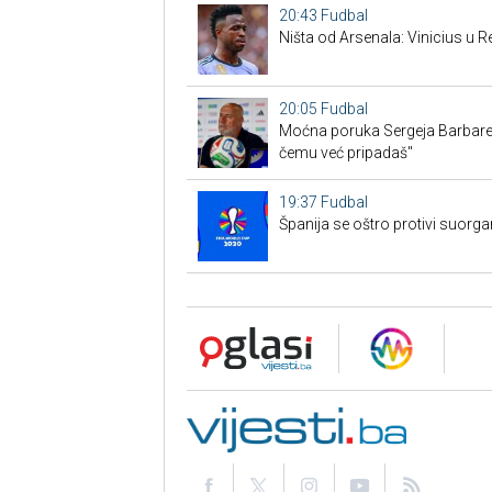
20:43
Fudbal
Ništa od Arsenala: Vinicius u 
20:05
Fudbal
Moćna poruka Sergeja Barbarez
čemu već pripadaš"
19:37
Fudbal
Španija se oštro protivi suorg