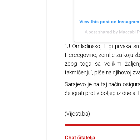
View this post on Instagram
A post shared by Maccabi Pe
"U Omladinskoj Ligi prvaka sm
Hercegovine, zemlje za koju zb
zbog toga sa velikim žalje
takmičenju", piše na njihovoj zva
Sarajevo je na taj način osigur
će igrati protiv boljeg iz duela
(Vijesti.ba)
Chat čitatelja