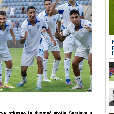
ikva otkazao je dvomeč protiv Sarajeva u