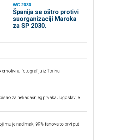
WC 2030
Španija se oštro protivi
suorganizaciji Maroka
za SP 2030.
o emotivnu fotografiju iz Torina
isao za nekadašnjeg prvaka Jugoslavije
oji mu je nadimak, 99% fanova to prvi put