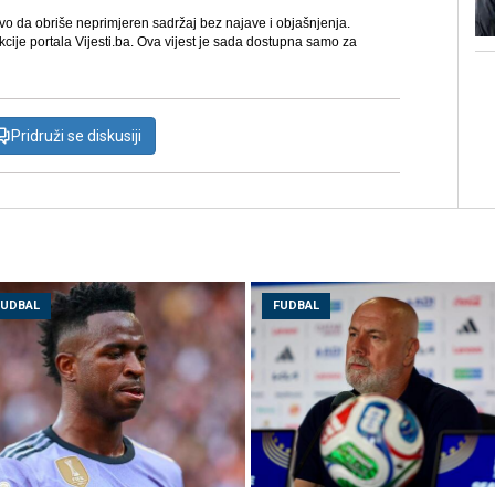
avo da obriše neprimjeren sadržaj bez najave i objašnjenja.
kcije portala Vijesti.ba. Ova vijest je sada dostupna samo za
Pridruži se diskusiji
FUDBAL
FUDBAL