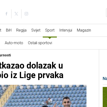
t
BiH
Regija
Svijet
Sport
Intervjui
Magazin
Auto-moto
Ostali sportovi
urnosti
otkazao dolazak u
pio iz Lige prvaka
Na