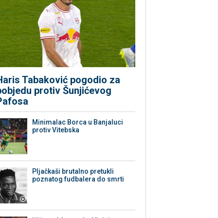
Haris Tabaković pogodio za
pobjedu protiv Šunjićevog
Pafosa
Minimalac Borca u Banjaluci
protiv Vitebska
Pljačkaši brutalno pretukli
poznatog fudbalera do smrti