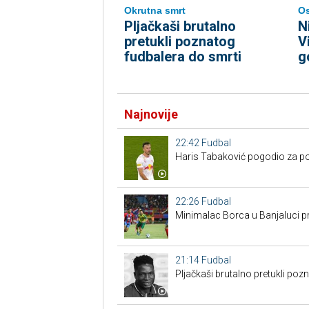
Okrutna smrt
Os
Pljačkaši brutalno
N
pretukli poznatog
V
fudbalera do smrti
g
Najnovije
22:42
Fudbal
Haris Tabaković pogodio za po
22:26
Fudbal
Minimalac Borca u Banjaluci pr
21:14
Fudbal
Pljačkaši brutalno pretukli poz