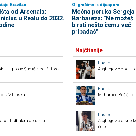
taje Brazilac
O igračima iz dijaspore
išta od Arsenala:
Moćna poruka Sergeja
inicius u Realu do 2032.
Barbareza: "Ne možeš
odine
birati nešto čemu već
pripadaš"
Najčitanije
Fudbal
bjedu protiv Šunjićevog Pafosa
Alajbegović podijeli
Fudbal
otiv Vitebska
Muhamed Bešić potp
Fudbal
natog fudbalera do smrti
Alajbegović otkrio k
čuje