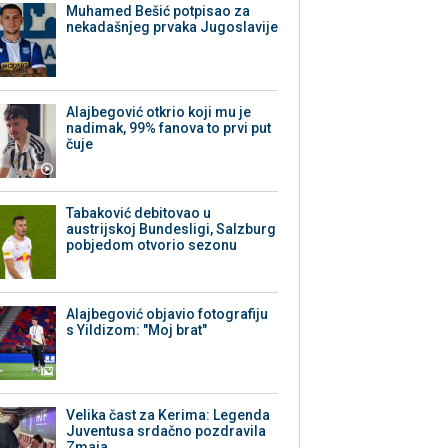
Muhamed Bešić potpisao za
nekadašnjeg prvaka Jugoslavije
Alajbegović otkrio koji mu je
nadimak, 99% fanova to prvi put
čuje
Tabaković debitovao u
austrijskoj Bundesligi, Salzburg
pobjedom otvorio sezonu
Alajbegović objavio fotografiju
s Yildizom: "Moj brat"
Velika čast za Kerima: Legenda
Juventusa srdačno pozdravila
Zmaja