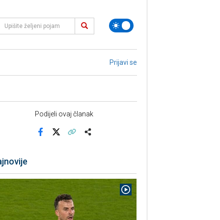
Prijavi se
Podijeli ovaj članak
Facebook
X
Kopiraj link
Više
jnovije