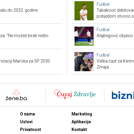
Fudbal
Realu do 2032. godine
Tabaković debitovao
pobjedom otvorio 
Fudbal
a: "Ne možeš birati nešto
Alajbegović objavio 
Fudbal
anizaciji Maroka za SP 2030.
Velika čast za Keri
Zmaja
O nama
Marketing
Uslovi
Aplikacije
Privatnost
Kontakt