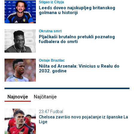
Stigao iz Cityja
Leeds doveo najskupljeg britanskog
golmana u historiji
Okrutna smrt
Pljačkaši brutalno pretukli poznatog
fudbalera do smrti
Ostaje Brazilac
Ništa od Arsenala: Vinicius u Realu do
2032. godine
Najnovije
Najčitanije
23:47
Fudbal
Chelsea završio novo pojačanje iz španske La
Lige