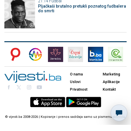
21:14
Fudbal
Pljačkaši brutalno pretukli poznatog fudbalera
do smrti
O nama
Marketing
Uslovi
Aplikacije
Privatnost
Kontakt
© vijesti.ba 2008-2026 | Kopiranje i prenos sadržaja samo uz pismenu dozvolu.