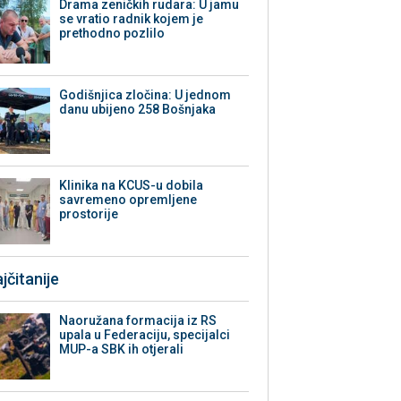
Drama zeničkih rudara: U jamu
se vratio radnik kojem je
prethodno pozlilo
Godišnjica zločina: U jednom
danu ubijeno 258 Bošnjaka
Klinika na KCUS-u dobila
savremeno opremljene
prostorije
jčitanije
Naoružana formacija iz RS
upala u Federaciju, specijalci
MUP-a SBK ih otjerali