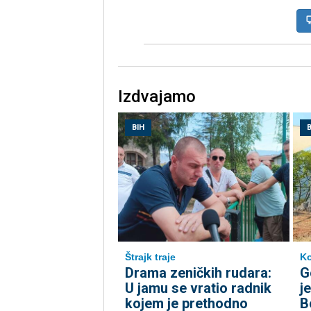
Izdvajamo
BIH
B
Štrajk traje
Ko
Drama zeničkih rudara:
G
U jamu se vratio radnik
j
kojem je prethodno
B