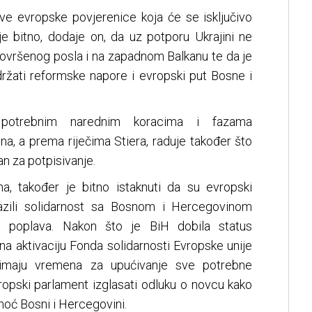
ove evropske povjerenice koja će se isključivo
i je bitno, dodaje on, da uz potporu Ukrajini ne
dovršenog posla i na zapadnom Balkanu te da je
držati reformske napore i evropski put Bosne i
potrebnim narednim koracima i fazama
na, a prema riječima Stiera, raduje također što
 za potpisivanje.
a, također je bitno istaknuti da su evropski
razili solidarnost sa Bosnom i Hercegovinom
ih poplava. Nakon što je BiH dobila status
na aktivaciju Fonda solidarnosti Evropske unije
 imaju vremena za upućivanje sve potrebne
opski parlament izglasati odluku o novcu kako
omoć Bosni i Hercegovini.