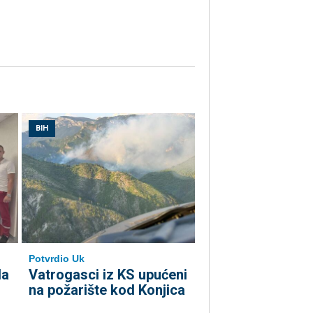
BIH
Potvrdio Uk
la
Vatrogasci iz KS upućeni
na požarište kod Konjica