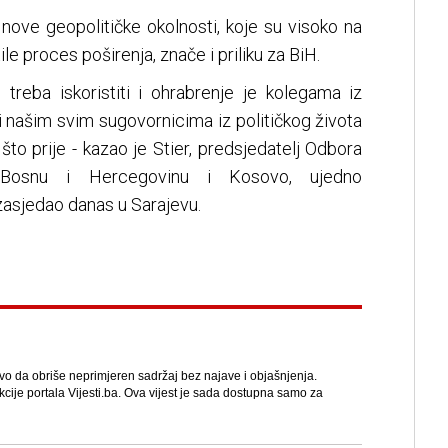
nove geopolitičke okolnosti, koje su visoko na
ile proces poširenja, znače i priliku za BiH.
 treba iskoristiti i ohrabrenje je kolegama iz
i našim svim sugovornicima iz političkog života
 što prije - kazao je Stier, predsjedatelj Odbora
 Bosnu i Hercegovinu i Kosovo, ujedno
zasjedao danas u Sarajevu.
avo da obriše neprimjeren sadržaj bez najave i objašnjenja.
kcije portala Vijesti.ba. Ova vijest je sada dostupna samo za