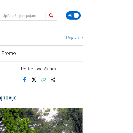
Prijavi se
/ Promo
Podijeli ovaj članak
Facebook
X
Kopiraj link
Više
jnovije