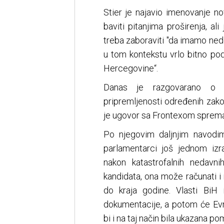
Stier je najavio imenovanje n
baviti pitanjima proširenja, al
treba zaboraviti "da imamo ne
u tom kontekstu vrlo bitno po
Hercegovine“.
Danas je razgovarano o 
pripremljenosti određenih zako
je ugovor sa Frontexom spreman
Po njegovim daljnjim navodim
parlamentarci još jednom iz
nakon katastrofalnih nedavn
kandidata, ona može računati i 
do kraja godine. Vlasti BiH
dokumentacije, a potom će Evr
bi i na taj način bila ukazana p