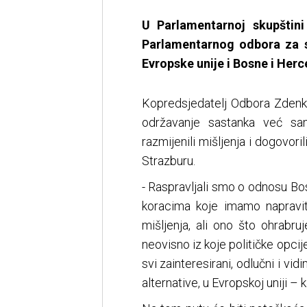
U Parlamentarnoj skupštin
Parlamentarnog odbora za st
Evropske unije i Bosne i Herc
Kopredsjedatelj Odbora Zdenko
održavanje sastanka već sam
razmijenili mišljenja i dogovori
Strazburu.
- Raspravljali smo o odnosu Bo
koracima koje imamo napraviti
mišljenja, ali ono što ohrabr
neovisno iz koje političke opcije 
svi zainteresirani, odlučni i v
alternative, u Evropskoj uniji – 