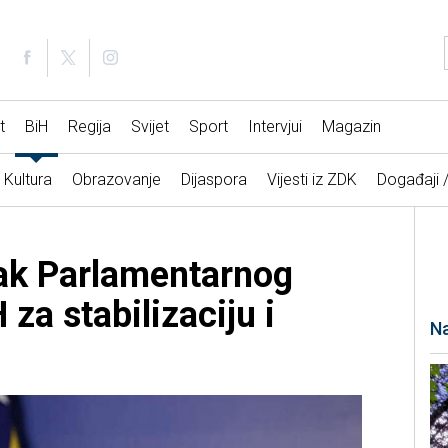
t
BiH
Regija
Svijet
Sport
Intervjui
Magazin
Kultura
Obrazovanje
Dijaspora
Vijesti iz ZDK
Događaji 
ak Parlamentarnog
 za stabilizaciju i
Na