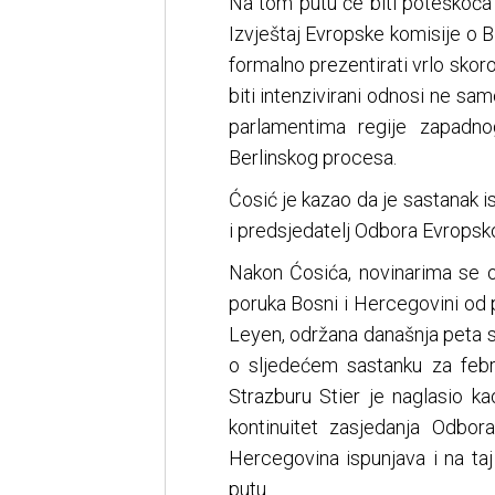
Na tom putu će biti poteškoća i
Izvještaj Evropske komisije o 
formalno prezentirati vrlo skor
biti intenzivirani odnosi ne s
parlamentima regije zapadno
Berlinskog procesa.
Ćosić je kazao da je sastanak i
i predsjedatelj Odbora Evropsk
Nakon Ćosića, novinarima se ob
poruka Bosni i Hercegovini od
Leyen, održana današnja peta
o sljedećem sastanku za feb
Strazburu Stier je naglasio ka
kontinuitet zasjedanja Odbor
Hercegovina ispunjava i na ta
putu.