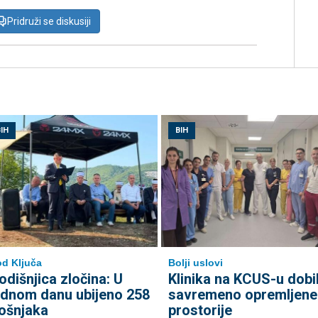
Pridruži se diskusiji
IH
BIH
d Ključa
Bolji uslovi
odišnjica zločina: U
Klinika na KCUS-u dobi
ednom danu ubijeno 258
savremeno opremljene
ošnjaka
prostorije