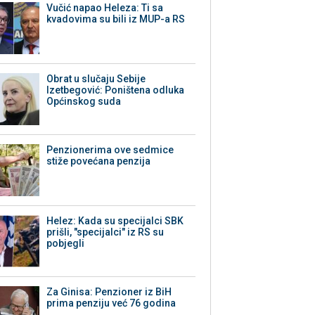
Vučić napao Heleza: Ti sa
kvadovima su bili iz MUP-a RS
Obrat u slučaju Sebije
Izetbegović: Poništena odluka
Općinskog suda
Penzionerima ove sedmice
stiže povećana penzija
Helez: Kada su specijalci SBK
prišli, "specijalci" iz RS su
pobjegli
Za Ginisa: Penzioner iz BiH
prima penziju već 76 godina