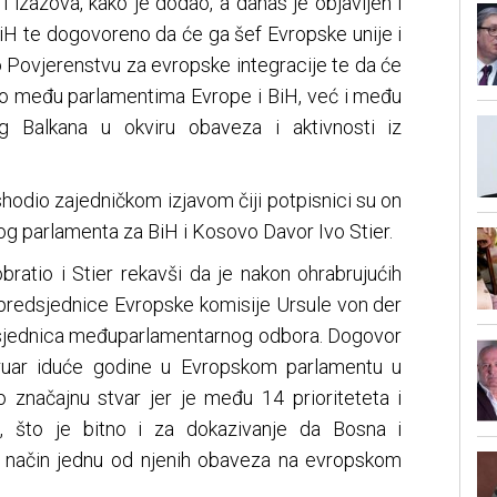
 izazova, kako je dodao, a danas je objavljen i
BiH te dogovoreno da će ga šef Evropske unije i
o Povjerenstvu za evropske integracije te da će
amo među parlamentima Evrope i BiH, već i među
g Balkana u okviru obaveza i aktivnosti iz
shodio zajedničkom izjavom čiji potpisnici su on
og parlamenta za BiH i Kosovo Davor Ivo Stier.
ratio i Stier rekavši da je nakon ohrabrujućih
 predsjednice Evropske komisije Ursule von der
 sjednica međuparlamentarnog odbora. Dogovor
ruar iduće godine u Evropskom parlamentu u
o značajnu stvar jer je među 14 prioriteteta i
a, što je bitno i za dokazivanje da Bosna i
j način jednu od njenih obaveza na evropskom