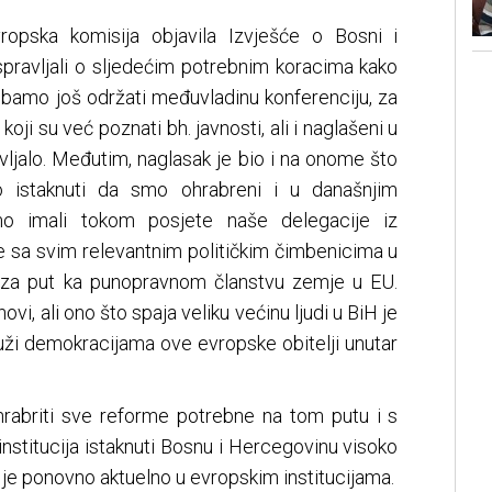
opska komisija objavila Izvješće o Bosni i
pravljali o sljedećim potrebnim koracima kako
 trebamo još održati međuvladinu konferenciju, za
oji su već poznati bh. javnosti, ali i naglašeni u
vljalo. Međutim, naglasak je bio i na onome što
o istaknuti da smo ohrabreni i u današnjim
o imali tokom posjete naše delegacije iz
e sa svim relevantnim političkim čimbenicima u
st za put ka punopravnom članstvu zemje u EU.
novi, ali ono što spaja veliku većinu ljudi u BiH je
ruži demokracijama ove evropske obitelji unutar
hrabriti sve reforme potrebne na tom putu i s
institucija istaknuti Bosnu i Hercegovinu visoko
 je ponovno aktuelno u evropskim institucijama.