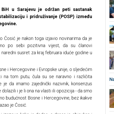
i BiH u Sarajevu je održan peti sastanak
abilizaciju i pridruživanje (POSP) između
egovine.
 Ćosić je nakon toga izjavio novinarima da je
o po sebi pozitivna vijest, da su članovi
li naredni susret za kraj februara iduće godine u
sne i Hercegovine i Evropske unije, o sljedećim
 na tom putu; čula su se naravno i različita
Na
uje je da imamo zajednički nazivnik, konsenzus
dolazili i je li ona na vlasti ili opozicija - da smo
idimo budućnost Bosne i Hercegovine, bez ikakve
kazao je Ćosić.