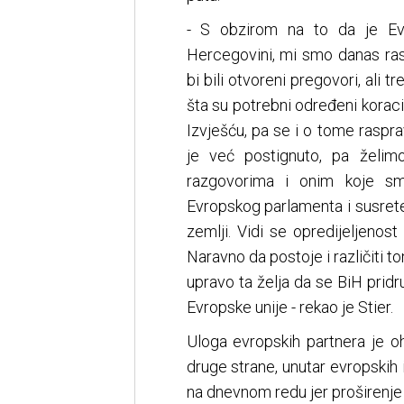
- S obzirom na to da je Evr
Hercegovini, mi smo danas ras
bi bili otvoreni pregovori, ali
šta su potrebni određeni koraci k
Izvješću, pa se i o tome raspra
je već postignuto, pa želim
razgovorima i onim koje sm
Evropskog parlamenta i susret
zemlji. Vidi se opredijeljeno
Naravno da postoje i različiti to
upravo ta želja da se BiH prid
Evropske unije - rekao je Stier.
Uloga evropskih partnera je o
druge strane, unutar evropskih 
na dnevnom redu jer proširenje