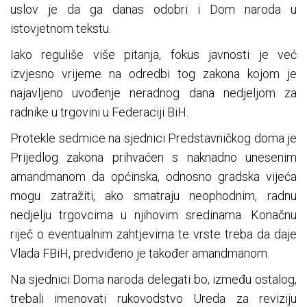
uslov je da ga danas odobri i Dom naroda u
istovjetnom tekstu.
Iako reguliše više pitanja, fokus javnosti je već
izvjesno vrijeme na odredbi tog zakona kojom je
najavljeno uvođenje neradnog dana nedjeljom za
radnike u trgovini u Federaciji BiH.
Protekle sedmice na sjednici Predstavničkog doma je
Prijedlog zakona prihvaćen s naknadno unesenim
amandmanom da općinska, odnosno gradska vijeća
mogu zatražiti, ako smatraju neophodnim, radnu
nedjelju trgovcima u njihovim sredinama. Konačnu
riječ o eventualnim zahtjevima te vrste treba da daje
Vlada FBiH, predviđeno je također amandmanom.
Na sjednici Doma naroda delegati bo, između ostalog,
trebali imenovati rukovodstvo Ureda za reviziju