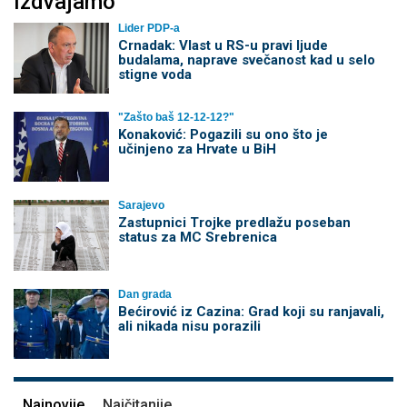
Izdvajamo
Lider PDP-a
Crnadak: Vlast u RS-u pravi ljude
budalama, naprave svečanost kad u selo
stigne voda
"Zašto baš 12-12-12?"
Konaković: Pogazili su ono što je
učinjeno za Hrvate u BiH
Sarajevo
Zastupnici Trojke predlažu poseban
status za MC Srebrenica
Dan grada
Bećirović iz Cazina: Grad koji su ranjavali,
ali nikada nisu porazili
Najnovije
Najčitanije