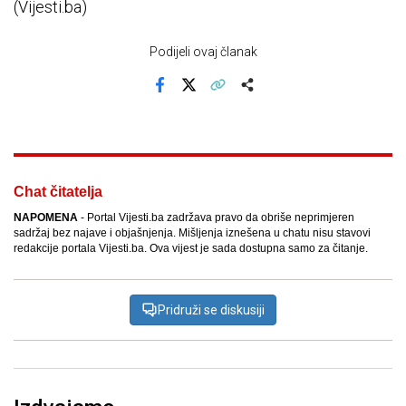
(Vijesti.ba)
Podijeli ovaj članak
Facebook
X
Kopiraj link
Više
Chat čitatelja
NAPOMENA
- Portal Vijesti.ba zadržava pravo da obriše neprimjeren
sadržaj bez najave i objašnjenja. Mišljenja iznešena u chatu nisu stavovi
redakcije portala Vijesti.ba. Ova vijest je sada dostupna samo za čitanje.
Pridruži se diskusiji