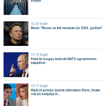
svijetu
16:33
Svijet
Musk: "Novac će biti nevažan do 2036. godine"
15:19
Svijet
Putin bi mogao testirati NATO ograničenim
napadom
15:11
Svijet
Madrid poslao žestok ultimatum Rimu: Imate
rok do nedjelje ili…