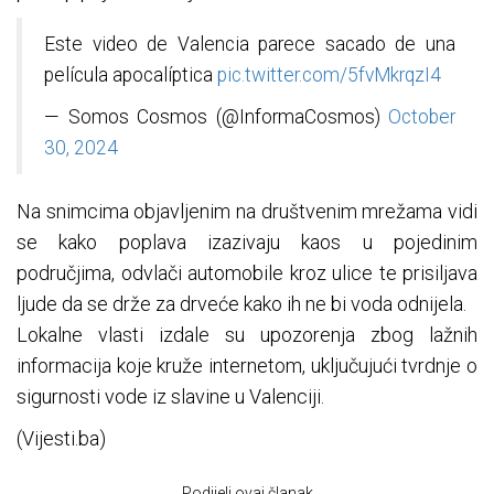
Este video de Valencia parece sacado de una
película apocalíptica
pic.twitter.com/5fvMkrqzI4
— Somos Cosmos (@InformaCosmos)
October
30, 2024
Na snimcima objavljenim na društvenim mrežama vidi
se kako poplava izazivaju kaos u pojedinim
područjima, odvlači automobile kroz ulice te prisiljava
ljude da se drže za drveće kako ih ne bi voda odnijela.
Lokalne vlasti izdale su upozorenja zbog lažnih
informacija koje kruže internetom, uključujući tvrdnje o
sigurnosti vode iz slavine u Valenciji.
(Vijesti.ba)
Podijeli ovaj članak