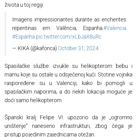
života u toj regiji.
Imagens impressionantes durante as enchentes
repentinas em Valência, Espanha.
#Valencia
#Espanha
pic.twitter.com/xLbJaX8uRc
— KIKA (@kafonca)
October 31, 2024
Spasilačke službe izvukle su helikopterom bebu i
mamu koje su ostale u odsječenoj kući. Stotine vojnika
raspoređene su u Valenciji, kako bi pomogli u
spasilačkim naporima, a do nekih lokacija moguće je
doći samo helikopterom.
Španski kralj Felipe VI. upozorio da je „ogromno
uništenje“ naneseno infrastrukturi, zbog čega je
pristup pojedinim zajednicama otežan.