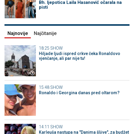
Bh. ljepotica Laila Hasanović očarala na
pisti
Najnovije
Najčitanije
18:25
SHOW
Hiljade ljudi ispred crkve čeka Ronaldovo
vjenčanje, ali par nije tu!
15:48
SHOW
Ronaldo i Georgina danas pred oltarom?
14:11
SHOW
Karleuša nastupa na "Danima šljive", za budžet