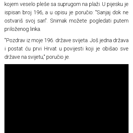
kojem veselo pleše sa suprugom na plaži. U pijesku je
ispisan broj 196, a u opisu je poručio: "Sanjaj dok ne
ostvariš svoj san". Snimak možete pogledati putem
priloženog linka.
"Pozdrav iz moje 196. države svijeta. Još jedna država
i postat ću prvi Hrvat u povijesti koji je obišao sve
države na svijetu," poručio je.