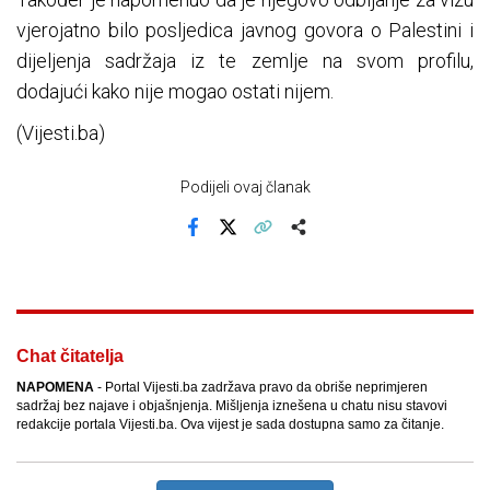
vjerojatno bilo posljedica javnog govora o Palestini i
dijeljenja sadržaja iz te zemlje na svom profilu,
dodajući kako nije mogao ostati nijem.
(Vijesti.ba)
Podijeli ovaj članak
Facebook
X
Kopiraj link
Više
Chat čitatelja
NAPOMENA
- Portal Vijesti.ba zadržava pravo da obriše neprimjeren
sadržaj bez najave i objašnjenja. Mišljenja iznešena u chatu nisu stavovi
redakcije portala Vijesti.ba. Ova vijest je sada dostupna samo za čitanje.