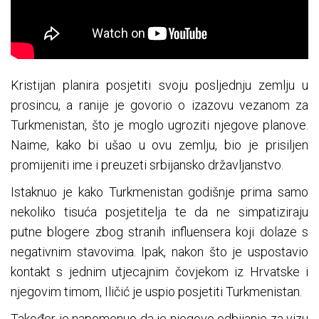
Kristijan planira posjetiti svoju posljednju zemlju u
prosincu, a ranije je govorio o izazovu vezanom za
Turkmenistan, što je moglo ugroziti njegove planove.
Naime, kako bi ušao u ovu zemlju, bio je prisiljen
promijeniti ime i preuzeti srbijansko državljanstvo.
Istaknuo je kako Turkmenistan godišnje prima samo
nekoliko tisuća posjetitelja te da ne simpatiziraju
putne blogere zbog stranih influensera koji dolaze s
negativnim stavovima. Ipak, nakon što je uspostavio
kontakt s jednim utjecajnim čovjekom iz Hrvatske i
njegovim timom, Iličić je uspio posjetiti Turkmenistan.
Također je napomenuo da je njegovo odbijanje za vizu