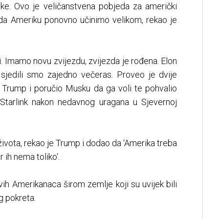
ke. Ovo je veličanstvena pobjeda za američki
da Ameriku ponovno učinimo velikom, rekao je
i. Imamo novu zvijezdu, zvijezda je rođena. Elon
 sjedili smo zajedno večeras. Proveo je dvije
e Trump i poručio Musku da ga voli te pohvalio
 Starlink nakon nedavnog uragana u Sjevernoj
 života, rekao je Trump i dodao da ‘Amerika treba
r ih nema toliko‘.
ivih Amerikanaca širom zemlje koji su uvijek bili
g pokreta.