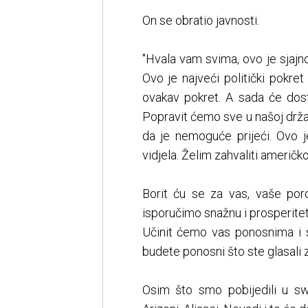
On se obratio javnosti.
"Hvala vam svima, ovo je sjajno.
Ovo je najveći politički pokre
ovakav pokret. A sada će dosti
Popravit ćemo sve u našoj držav
da je nemoguće prijeći. Ovo j
vidjela. Želim zahvaliti američ
Borit ću se za vas, vaše por
isporučimo snažnu i prosperitet
Učinit ćemo vas ponosnima i 
budete ponosni što ste glasali z
Osim što smo pobijedili u s