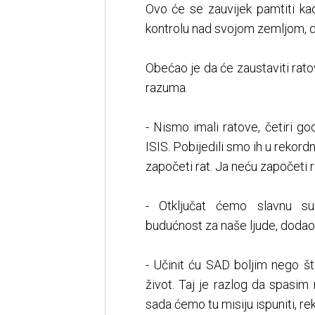
Ovo će se zauvijek pamtiti k
kontrolu nad svojom zemljom, 
Obećao je da će zaustaviti rat
razuma.
- Nismo imali ratove, četiri g
ISIS. Pobijedili smo ih u rekordn
započeti rat. Ja neću započeti ra
- Otključat ćemo slavnu su
budućnost za naše ljude, dodao 
- Učinit ću SAD boljim nego š
život. Taj je razlog da spasim 
sada ćemo tu misiju ispuniti, rek