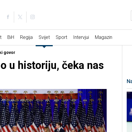
t
BiH
Regija
Svijet
Sport
Intervjui
Magazin
ki govor
 u historiju, čeka nas
Na