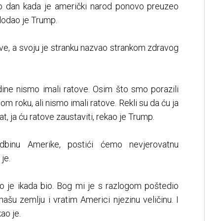
ao dan kada je američki narod ponovo preuzeo
dodao je Trump.
ove, a svoju je stranku nazvao strankom zdravog
odine nismo imali ratove. Osim što smo porazili
om roku, ali nismo imali ratove. Rekli su da ću ja
t, ja ću ratove zaustaviti, rekao je Trump.
dbinu Amerike, postići ćemo nevjerovatnu
je.
to je ikada bio. Bog mi je s razlogom poštedio
našu zemlju i vratim Americi njezinu veličinu. I
ao je.