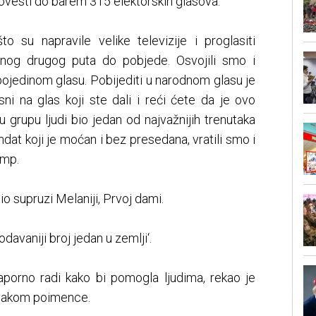
 dovesti do barem 315 elektorskih glasova.
o su napravile velike televizije i proglasiti
ednog drugog puta do pobjede. Osvojili smo i
pojedinom glasu. Pobijediti u narodnom glasu je
sni na glas koji ste dali i reći ćete da je ovo
u grupu ljudi bio jedan od najvažnijih trenutaka
dat koji je moćan i bez presedana, vratili smo i
ump.
 supruzi Melaniji, Prvoj dami.
odavaniji broj jedan u zemlji‘.
Naporno radi kako bi pomogla ljudima, rekao je
 svakom poimence.