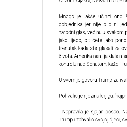
Arizoni, Aljasci, Nevadi i to će
Mnogo je lakše učiniti ono št
pobjednika jer nije bilo ni j
narodni glas, većinu u svakom 
jako lijepo, bit ćete jako pono
trenutak kada ste glasali za ov
života. Amerika nam je dala man
kontrolu nad Senatom, kaže Tr
U svom je govoru Trump zahvalio
Pohvalio je njezinu knjigu, ‘najpr
- Napravila je sjajan posao. 
Trump i zahvalio svojoj djeci,