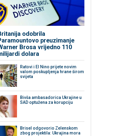
Britanija odobrila
Paramountovo preuzimanje
Warner Brosa vrijedno 110
milijardi dolara
Ratovi i El Nino prijete novim
valom poskupljenja hrane širom
svijeta
Bivša ambasadorica Ukrajine u
SAD optužena za korupciju
Brisel odgovorio Zelenskom
zbog projektila: Ukrajina mora