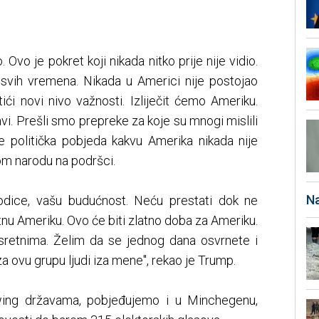
 Ovo je pokret koji nikada nitko prije nije vidio.
t svih vremena. Nikada u Americi nije postojao
ći novi nivo važnosti. Izliječit ćemo Ameriku.
i. Prešli smo prepreke za koje su mnogi mislili
e politička pobjeda kakvu Amerika nikada nije
kom narodu na podršci.
Na
odice, vašu budućnost. Neću prestati dok ne
nu Ameriku. Ovo će biti zlatno doba za Ameriku.
sretnima. Želim da se jednog dana osvrnete i
a ovu grupu ljudi iza mene", rekao je Trump.
wing državama, pobjeđujemo i u Minchegenu,