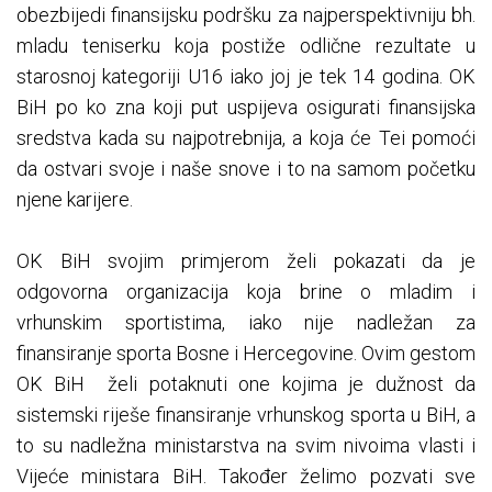
obezbijedi finansijsku podršku za najperspektivniju bh.
mladu teniserku koja postiže odlične rezultate u
starosnoj kategoriji U16 iako joj je tek 14 godina. OK
BiH po ko zna koji put uspijeva osigurati finansijska
sredstva kada su najpotrebnija, a koja će Tei pomoći
da ostvari svoje i naše snove i to na samom početku
njene karijere.
OK BiH svojim primjerom želi pokazati da je
odgovorna organizacija koja brine o mladim i
vrhunskim sportistima, iako nije nadležan za
finansiranje sporta Bosne i Hercegovine. Ovim gestom
OK BiH želi potaknuti one kojima je dužnost da
sistemski riješe finansiranje vrhunskog sporta u BiH, a
to su nadležna ministarstva na svim nivoima vlasti i
Vijeće ministara BiH. Također želimo pozvati sve