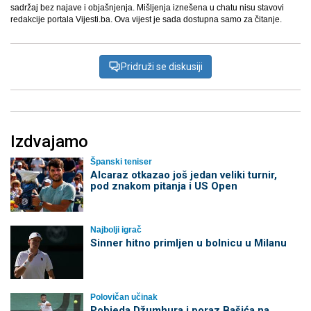
sadržaj bez najave i objašnjenja. Mišljenja iznešena u chatu nisu stavovi
redakcije portala Vijesti.ba. Ova vijest je sada dostupna samo za čitanje.
Pridruži se diskusiji
Izdvajamo
Španski teniser
Alcaraz otkazao još jedan veliki turnir,
pod znakom pitanja i US Open
Najbolji igrač
Sinner hitno primljen u bolnicu u Milanu
Polovičan učinak
Pobjeda Džumhura i poraz Bašića na