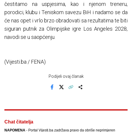
čestitamo na uspjesima, kao i njenom treneru,
porodici, klubu i Teniskom savezu BiH i nadamo se da
će nas opet i vrlo brzo obradovati sa rezultatima te biti
siguran putnik za Olimpijske igre Los Angeles 2028,
navodi se u saopćenju.
(Vijesti.ba / FENA)
Podijeli ovaj članak
Facebook
X
Kopiraj link
Više
Chat čitatelja
NAPOMENA
- Portal Vijesti.ba zadržava pravo da obriše neprimjeren