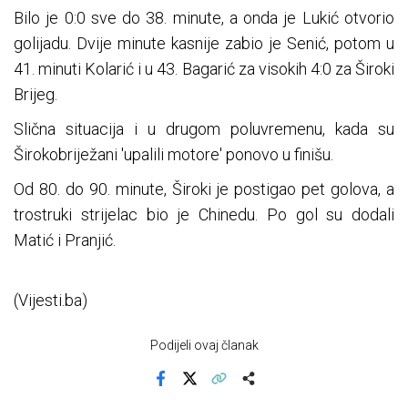
Bilo je 0:0 sve do 38. minute, a onda je Lukić otvorio
golijadu. Dvije minute kasnije zabio je Senić, potom u
41. minuti Kolarić i u 43. Bagarić za visokih 4:0 za Široki
Brijeg.
Slična situacija i u drugom poluvremenu, kada su
Širokobriježani 'upalili motore' ponovo u finišu.
Od 80. do 90. minute, Široki je postigao pet golova, a
trostruki strijelac bio je Chinedu. Po gol su dodali
Matić i Pranjić.
(Vijesti.ba)
Podijeli ovaj članak
Facebook
X
Kopiraj link
Više