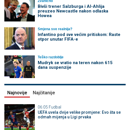
Zvanično
Bivši trener Salzburga i Al-Ahlija
preuzeo Newcastle nakon odlaska
Howea
Smjena sve realnija?
Infantino pod sve većim pritiskom: Raste
otpor unutar FIFA-e
Teško razdoblje
Mudryk se vratio na teren nakon 615
dana suspenzije
Najnovije
Najčitanije
06:05
Fudbal
UEFA uvela dvije velike promjene: Evo šta se
odmah mijenja u Ligi prvaka