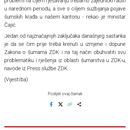
problemi na čijem rješavanju trebamo zajednički raditi
u narednom periodu, a sve s ciljem suzbijanja pojave
šumskih krađa u našem kantonu - rekao je ministar
Čajić.
Jedan od najznačajnijih zaključaka današnjeg sastanka
je da se čim prije treba krenuti u izmjene i dopune
Zakona o šumama ZDK i na taj način obuhvatiti svu
problematiku i rješenja iz oblasti šumarstva u ZDK-u,
navode iz Press službe ZDK.
(Vijesti.ba)
Podijeli ovaj članak
Facebook
X
Kopiraj link
Više