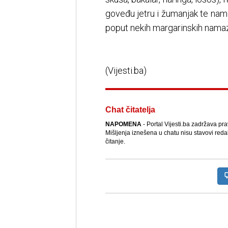
goveđu jetru i žumanjak te na
poput nekih margarinskih namaza,
(Vijesti.ba)
Chat čitatelja
NAPOMENA
- Portal Vijesti.ba zadržava pr
Mišljenja iznešena u chatu nisu stavovi reda
čitanje.