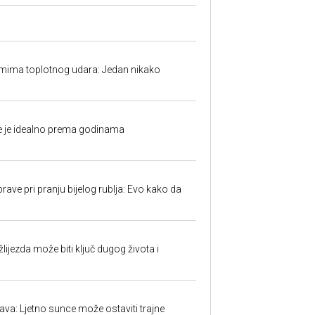
mima toplotnog udara: Jedan nikako
fe je idealno prema godinama
ave pri pranju bijelog rublja: Evo kako da
ijezda može biti ključ dugog života i
a: Ljetno sunce može ostaviti trajne