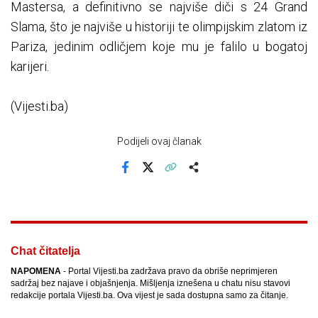
Mastersa, a definitivno se najviše diči s 24 Grand
Slama, što je najviše u historiji te olimpijskim zlatom iz
Pariza, jedinim odličjem koje mu je falilo u bogatoj
karijeri.
(Vijesti.ba)
Podijeli ovaj članak
Facebook
X
Kopiraj link
Više
Chat čitatelja
NAPOMENA
- Portal Vijesti.ba zadržava pravo da obriše neprimjeren
sadržaj bez najave i objašnjenja. Mišljenja iznešena u chatu nisu stavovi
redakcije portala Vijesti.ba. Ova vijest je sada dostupna samo za čitanje.