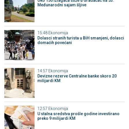
Oko 150 izlagača stiže u Gradačac na 53.
Međunarodni sajam šljive
15:48
Ekonomija
Dolasci stranih turista u BiH smanjeni, dolasci
domaćih povećani
14:57
Ekonomija
Devizne rezerve Centralne banke skoro 20
milijardi KM
12:57
Ekonomija
U stalna sredstva prošle godine investirano
preko 9 milijardi KM