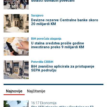
dolasci domaćih povećani
Sarajevo
Devizne rezerve Centralne banke skoro
20 milijardi KM
BiH povećala ulaganja
U stalna sredstva prošle godine
investirano preko 9 milijardi KM
Potvrdila CBBiH
BiH zvanično aplicirala za pristupanje
SEPA području
Najnovije
Najčitanije
16:17
Ekonomija