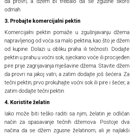
da provri, a džem bi trebalo da se zgusne skoro
odmah.
3. Probajte komercijalni pektin
Komercijalni pektin pomaže u zgušnjavanju džema
napravljenog od voća sa malo pektina, kao što je džem
od kupine. Dolazi u obliku praha ili tečnosti. Dodajte
pektin u prahu u voćni sok, sjeckano voće ili procijeđen
pire prije zagrijavanja mješavine džema. Stavite džem
da provri na jakoj vatri, a zatim dodajte još šećera. Za
tečni pektin, prvo prokuhajte voćni sok ili pire i šećer, a
zatim dodajte tečni pektin.
4. Koristite želatin
Iako može biti teško raditi sa njim, želatin je odličan
način za spasavanje tečnih džemova. Postoje dva
načina da se džem zgusne želatinom, ali je najlakši