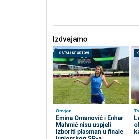
Izdvajamo
OSTALI SPORTOVI
Oregon
Tr
Emina Omanović i Enhar
L
Mahmić nisu uspjeli
o
izboriti plasman u finale
k
juniorskog SP-a