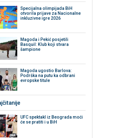
Specijalna olimpijada BiH
otvorila prijave za Nacionalne
inkluzivne igre 2026
Magoda i Pekić posjetili
Basquil: Klub koji stvara
šampione
Magoda ugostio Barlova:
Podrška na putu ka odbrani
evropske titule
jčitanije
UFC spektakl iz Beograda moći
će se pratiti i u BiH