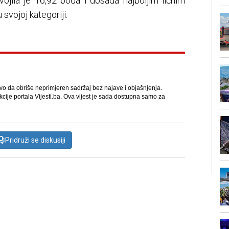
vojila je 16,92 boda i dosada najboljim ličnim
svojoj kategoriji.
avo da obriše neprimjeren sadržaj bez najave i objašnjenja.
kcije portala Vijesti.ba. Ova vijest je sada dostupna samo za
Pridruži se diskusiji