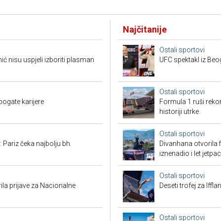
Najčitanije
Ostali sportovi
 nisu uspjeli izboriti plasman
UFC spektakl iz Beog
Ostali sportovi
bogate karijere
Formula 1 ruši reko
historiji utrke
Ostali sportovi
 Pariz čeka najbolju bh.
Divanhana otvorila f
iznenadio i let jetp
Ostali sportovi
ila prijave za Nacionalne
Deseti trofej za Iffl
Ostali sportovi