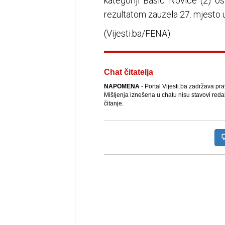
kategoriji Basic Novice (2) os
rezultatom zauzela 27. mjesto u 
(Vijesti.ba/FENA)
Chat čitatelja
NAPOMENA
- Portal Vijesti.ba zadržava pr
Mišljenja iznešena u chatu nisu stavovi reda
čitanje.