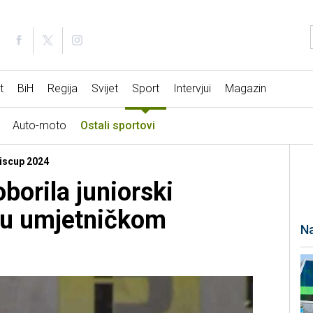
t
BiH
Regija
Svijet
Sport
Intervjui
Magazin
Auto-moto
Ostali sportovi
Eiscup 2024
borila juniorski
 u umjetničkom
Na