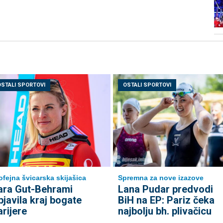
OSTALI SPORTOVI
OSTALI SPORTOVI
ofejna švicarska skijašica
Spremna za nove izazove
ara Gut-Behrami
Lana Pudar predvodi
bjavila kraj bogate
BiH na EP: Pariz čeka
arijere
najbolju bh. plivačicu