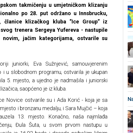
skom takmičenju u umjetničkom klizanju
cionalno po 28. put održano u Innsbrucku,
, članice klizačkog kluba “Ice Group” iz
i svog trenera Sergeya Yufereva - nastupile
 novim, jačim kategorijama, ostvarile su
riji juniorki, Eva Sužnjević, samouvjerenim
 i u slobodnom programu, ostvarila je ukupan
la 5. mjesto, a ujedno je nadmašila i juniorski
lizačica, saopćeno je iz kluba.
Na
ce Novice ostvarile su i Ada Korić - koja je sa
 mjesto i bronzanu medalju, i Sara Mujčić – koja
auzela 13. mjesto. Konačno, naša najmlađa
čenju, Đula Šuta, u svom prvom nastupu u