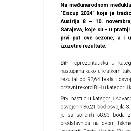
Na međunarodnom međuklup
“Eiscup 2024” koje je tradi
Austrija 8 – 10. novembra
Sarajeva, koje su - u pratnj
prvi put ove sezone, a i u
izuzetne rezultate.
BiH reprezentativka u katego
nastupima kako u kratkom tako
rezultat od 92,64 boda i osvoji
državni rekord BiH u kategoriji k
Prvi nastup u kategoriji Advan
osvojenih 86,21 bod osvojila 3.
je sa solidnih 58,83 boda z
predstavnica na ovom takmi