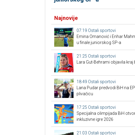
Najnovije
07:19
Ostali sportovi
Emina Omanović i Enhar Mahmić
u finale juniorskog SP-a
21:25
Ostali sportovi
Lara Gut-Behrami objavila kraj 
18:49
Ostali sportovi
Lana Pudar predvodi BiH na EP:
plivačicu
17:25
Ostali sportovi
Specijalna olimpijada BiH otvor
inkluzivne igre 2026
21:03
Ostali sportovi