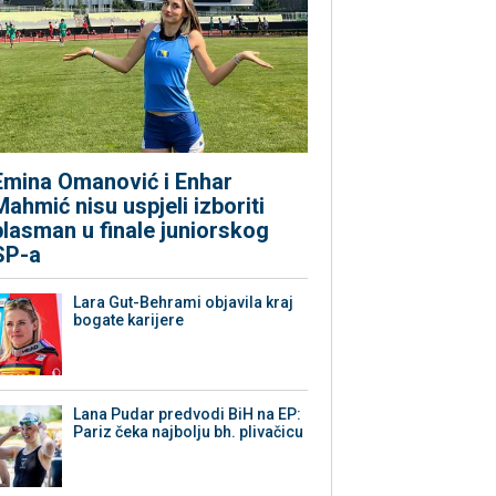
Emina Omanović i Enhar
Mahmić nisu uspjeli izboriti
plasman u finale juniorskog
SP-a
Lara Gut-Behrami objavila kraj
bogate karijere
Lana Pudar predvodi BiH na EP:
Pariz čeka najbolju bh. plivačicu