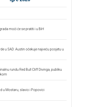
rada moći će se pratiti i u BiH
rde u SAD: Austin očekuje najveću posjetu u
inalnu rundu Red Bull Cliff Divinga, publiku
ackom
and u Mostaru, slavio i Popovici