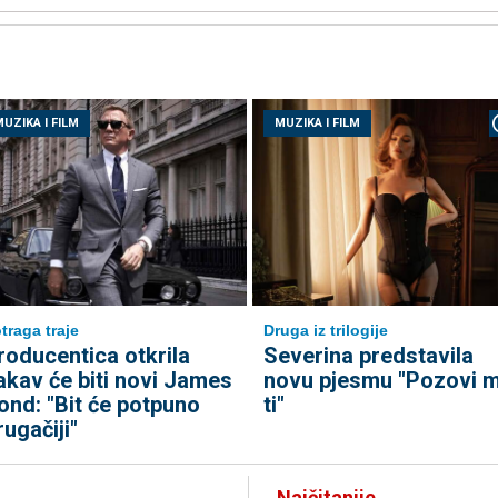
UZIKA I FILM
MUZIKA I FILM
traga traje
Druga iz trilogije
roducentica otkrila
Severina predstavila
akav će biti novi James
novu pjesmu "Pozovi 
ond: "Bit će potpuno
ti"
rugačiji"
Najčitanije