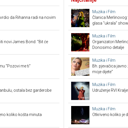
Muzika i Film
vrdio da Rihanna radi na novim
Članica Merlinovog 
glasa "ukrala" sho
Muzika i Film
iti novi James Bond: "Bit će
Organizatori Merlin
Donosimo detalje
Muzika i Film
mu "Pozovi me ti"
Bh. pjevačica javno z
moje dijete"
Muzika i Film
anbulu, ostala bez garderobe
Udruženje RVI Kralj
Muzika i Film
veno koliko košta minuta
Otkriveno koliko je 