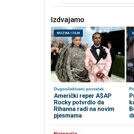
Izdvajamo
MUZIKA I FILM
M
Dugoočekivani povratak
Po
Američki reper A$AP
P
Rocky potvrdio da
k
Rihanna radi na novim
B
pjesmama
d
Najnovije