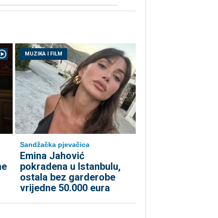
MUZIKA I FILM
Sandžačka pjevačica
Emina Jahović
me
pokradena u Istanbulu,
ostala bez garderobe
vrijedne 50.000 eura