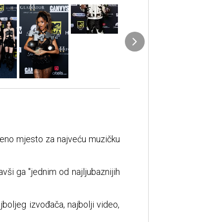
žbeno mjesto za najveću muzičku
ši ga "jednim od najljubaznijih
boljeg izvođača, najbolji video,