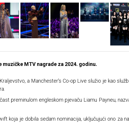
ke muzičke MTV nagrade za 2024. godinu.
o Kraljevstvo, a Manchester's Co-op Live služio je kao slu
ra.
počast preminulom engleskom pjevaču Liamu Payneu, nazvav
ift koja je dobila sedam nominacija, uključujući ono za naj