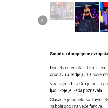
Sinoć su dodijeljene evrops
Dodjela se vratila u Ujedinjen
proslavu u nedjelju, 10. novemb
Voditeljica Rita Ora je odala 
ljudi" koje je ikada poznavala.
Glasanje je počelo sa Taylor Sw
najbolji pop i najveće fanove.