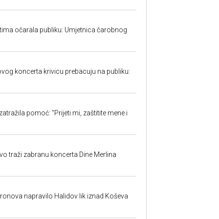
tima očarala publiku: Umjetnica čarobnog
w
ovog koncerta krivicu prebacuju na publiku:
atražila pomoć: "Prijeti mi, zaštitite mene i
evo traži zabranu koncerta Dine Merlina
dronova napravilo Halidov lik iznad Koševa