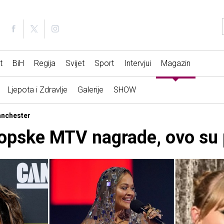
t
BiH
Regija
Svijet
Sport
Intervjui
Magazin
Ljepota i Zdravlje
Galerije
SHOW
Manchester
ropske MTV nagrade, ovo su 