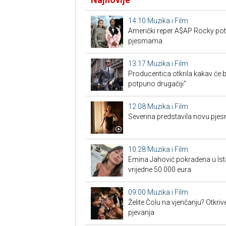
14:10
Muzika i Film
Američki reper A$AP Rocky pot
pjesmama
13:17
Muzika i Film
Producentica otkrila kakav će b
potpuno drugačiji"
12:08
Muzika i Film
Severina predstavila novu pjes
10:28
Muzika i Film
Emina Jahović pokradena u Ist
vrijedne 50.000 eura
09:00
Muzika i Film
Želite Čolu na vjenčanju? Otkri
pjevanja