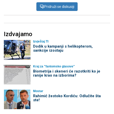
Pridruži se diskusiji
Izdvajamo
Izvještaj TI
Dodik u kampanji s helikopterom,
sankcije izostaju
Kraj za "fantomske glasove"
Biometrija i skeneri će razotkriti ko je
ranije krao na izborima?
Mostar
Rahimić žestoko Kordiću: Odlučite šta
ste!