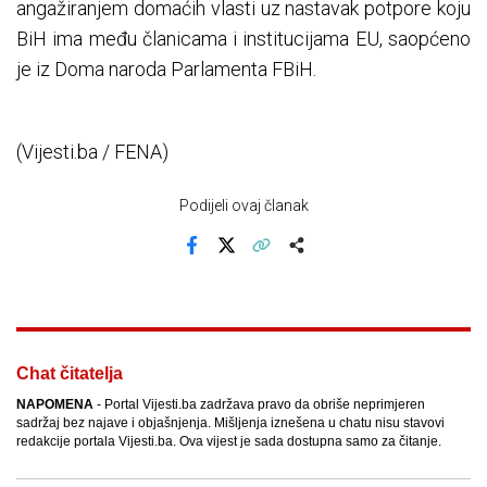
angažiranjem domaćih vlasti uz nastavak potpore koju
BiH ima među članicama i institucijama EU, saopćeno
je iz Doma naroda Parlamenta FBiH.
(Vijesti.ba / FENA)
Podijeli ovaj članak
Facebook
X
Kopiraj link
Više
Chat čitatelja
NAPOMENA
- Portal Vijesti.ba zadržava pravo da obriše neprimjeren
sadržaj bez najave i objašnjenja. Mišljenja iznešena u chatu nisu stavovi
redakcije portala Vijesti.ba. Ova vijest je sada dostupna samo za čitanje.