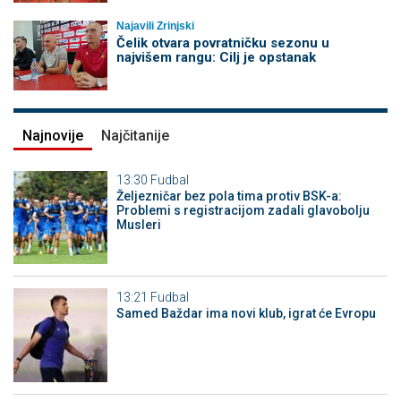
Najavili Zrinjski
Čelik otvara povratničku sezonu u
najvišem rangu: Cilj je opstanak
Najnovije
Najčitanije
13:30
Fudbal
Željezničar bez pola tima protiv BSK-a:
Problemi s registracijom zadali glavobolju
Musleri
13:21
Fudbal
Samed Baždar ima novi klub, igrat će Evropu