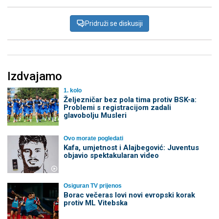
Pridruži se diskusiji
Izdvajamo
1. kolo
Željezničar bez pola tima protiv BSK-a:
Problemi s registracijom zadali
glavobolju Musleri
Ovo morate pogledati
Kafa, umjetnost i Alajbegović: Juventus
objavio spektakularan video
Osiguran TV prijenos
Borac večeras lovi novi evropski korak
protiv ML Vitebska