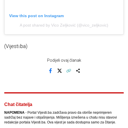
View this post on Instagram
A post shared by Vico Zeljković (@vico_zeljkovic)
(Vijesti.ba)
Podijeli ovaj članak
Facebook
X
Kopiraj link
Više
Chat čitatelja
NAPOMENA
- Portal Vijesti.ba zadržava pravo da obriše neprimjeren
sadržaj bez najave i objašnjenja. Mišljenja iznešena u chatu nisu stavovi
redakcije portala Vijesti.ba. Ova vijest je sada dostupna samo za čitanje.