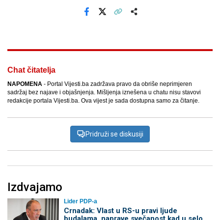
Facebook
X
Kopiraj link
Više
Chat čitatelja
NAPOMENA
- Portal Vijesti.ba zadržava pravo da obriše neprimjeren
sadržaj bez najave i objašnjenja. Mišljenja iznešena u chatu nisu stavovi
redakcije portala Vijesti.ba. Ova vijest je sada dostupna samo za čitanje.
Pridruži se diskusiji
Izdvajamo
Lider PDP-a
Crnadak: Vlast u RS-u pravi ljude
budalama, naprave svečanost kad u selo