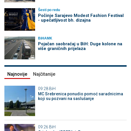
Šesti po redu
Počinje Sarajevo Modest Fashion Festival
- upečatljivost bh. dizajna
BiHAMK
Pojačan saobraćaj u BiH: Duge kolone na
više graničnih prijelaza
Najnovije
Najčitanije
09:28
BiH
MC Srebrenica ponudio pomoć saradnicima
koji su pozvani na saslušanje
09:26
BiH