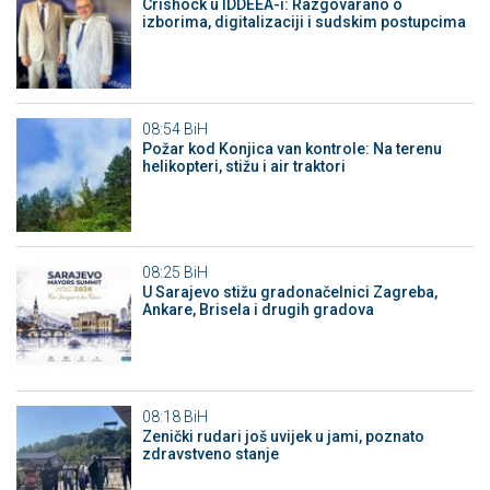
Crishock u IDDEEA-i: Razgovarano o
izborima, digitalizaciji i sudskim postupcima
08:54
BiH
Požar kod Konjica van kontrole: Na terenu
helikopteri, stižu i air traktori
08:25
BiH
U Sarajevo stižu gradonačelnici Zagreba,
Ankare, Brisela i drugih gradova
08:18
BiH
Zenički rudari još uvijek u jami, poznato
zdravstveno stanje