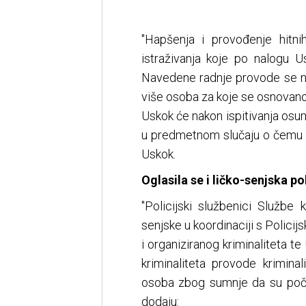
"Hapšenja i provođenje hitnih
istraživanja koje po nalogu U
Navedene radnje provode se na
više osoba za koje se osnovano 
Uskok će nakon ispitivanja osum
u predmetnom slučaju o čemu ć
Uskok.
Oglasila se i ličko-senjska pol
"Policijski službenici Službe k
senjske u koordinaciji s Polici
i organiziranog kriminaliteta t
kriminaliteta provode krimina
osoba zbog sumnje da su počinil
dodaju: