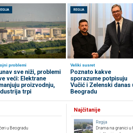
REGIJA
REGIJA
ojni problemi
Veliki susret
unav sve niži, problemi
Poznato kakve
ve veći: Elektrane
sporazume potpisuju
manjuju proizvodnju,
Vučić i Zelenski danas 
ndustrija trpi
Beogradu
Najčitanije
Regija
čeri u Beogradu
Drama na granici u 