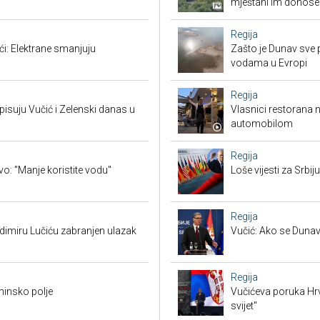
mještani im donose
Regija
ći: Elektrane smanjuju
Zašto je Dunav sve p
vodama u Evropi
Regija
suju Vučić i Zelenski danas u
Vlasnici restorana 
automobilom
Regija
vo: "Manje koristite vodu"
Loše vijesti za Srb
Regija
adimiru Lučiću zabranjen ulazak
Vučić: Ako se Dunav
Regija
minsko polje
Vučićeva poruka Hrvat
svijet"