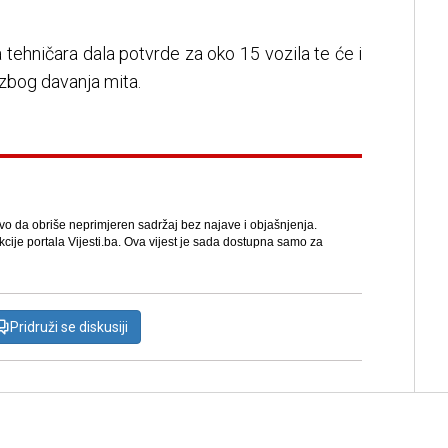
 tehničara dala potvrde za oko 15 vozila te će i
ni zbog davanja mita.
avo da obriše neprimjeren sadržaj bez najave i objašnjenja.
kcije portala Vijesti.ba. Ova vijest je sada dostupna samo za
Pridruži se diskusiji