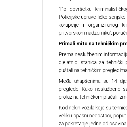
"Po dovršetku kriminalističko
Policijske uprave ličko-senjske
korupcije i organiziranog k
pritvorskom nadzorniku", poručil
Primali mito na tehničkim p
Prema neslužbenim informacij
djelatnici stanica za tehnički
puštali na tehničkim pregledima
Među uhapšenima su 14 djela
preglede. Kako neslužbeno saz
prolaz na tehničkom plaćali izm
Kod nekih vozila koje su tehnič
veliki i opasni nedostaci, poput
za pokretanje jedne od osovina 