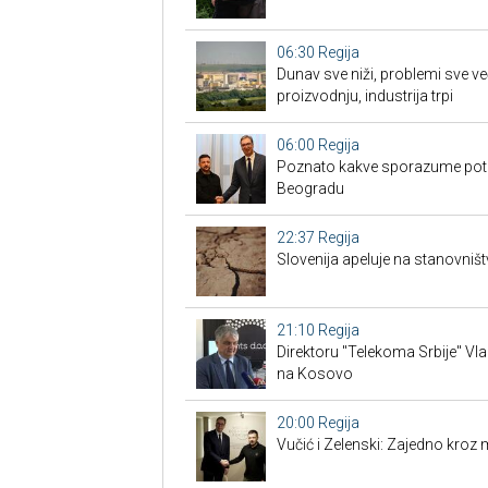
06:30
Regija
Dunav sve niži, problemi sve ve
proizvodnju, industrija trpi
06:00
Regija
Poznato kakve sporazume potpi
Beogradu
22:37
Regija
Slovenija apeluje na stanovništ
21:10
Regija
Direktoru "Telekoma Srbije" Vl
na Kosovo
20:00
Regija
Vučić i Zelenski: Zajedno kroz 