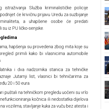
g istraživanja Služba kriminalističke policije
 podnijet će krivičnu prijavu Uredu za suzbijanje
riminaliteta, a uhapšene osobe će predati
i su iz PU ličko-senjske.
regledima
ama, hapšenja su provedena zbog mita koje su
 pregled primili kako bi vlasnicima automobile
.
tnika i dva nadzornika stanica za tehničke
naje Jutarnji list, vlasnici bi tehničarima za
eđu 20 i 50 eura.
ari puštali na tehničkom pregledu uočeni su vrlo
 nefunkcioniranja kočnica ili nedostatka dijelova
na vozilima, stavljanje kuka za vuču bez atesta i