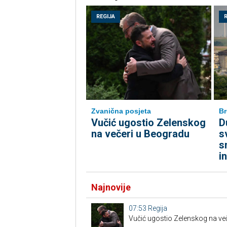
REGIJA
Zvanična posjeta
Br
Vučić ugostio Zelenskog
D
na večeri u Beogradu
s
s
i
Najnovije
07:53
Regija
Vučić ugostio Zelenskog na ve