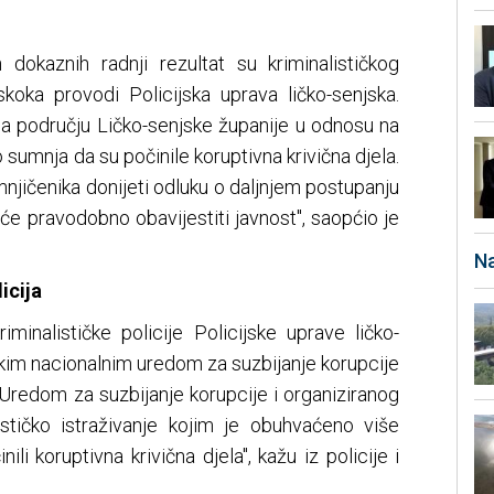
 dokaznih radnji rezultat su kriminalističkog
skoka provodi Policijska uprava ličko-senjska.
 području Ličko-senjske županije u odnosu na
sumnja da su počinile koruptivna krivična djela.
njičenika donijeti odluku o daljnjem postupanju
e pravodobno obavijestiti javnost", saopćio je
Na
icija
riminalističke policije Policijske uprave ličko-
jskim nacionalnim uredom za suzbijanje korupcije
e Uredom za suzbijanje korupcije i organiziranog
lističko istraživanje kojim je obuhvaćeno više
i koruptivna krivična djela", kažu iz policije i