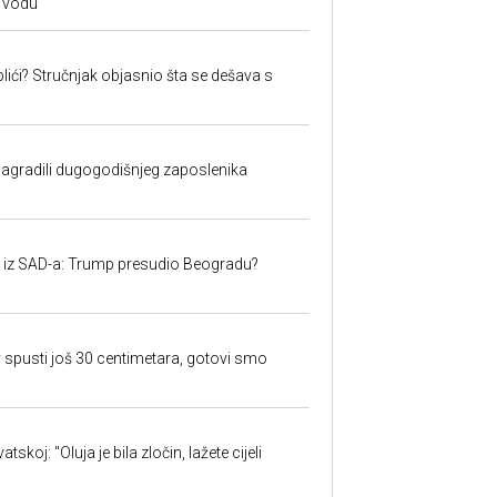
 vodu
lići? Stručnjak objasnio šta se dešava s
nagradili dugogodišnjeg zaposlenika
iju iz SAD-a: Trump presudio Beogradu?
 spusti još 30 centimetara, gotovi smo
skoj: "Oluja je bila zločin, lažete cijeli