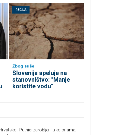
REGIJA
Zbog suše
Slovenija apeluje na
stanovništvo: "Manje
u
koristite vodu"
Hrvatskoj: Putnici zarobljeni u kolonama,