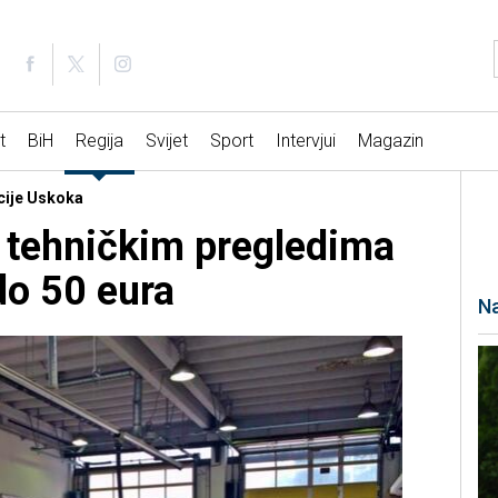
t
BiH
Regija
Svijet
Sport
Intervjui
Magazin
kcije Uskoka
a tehničkim pregledima
do 50 eura
Na