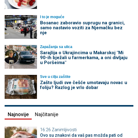
I to je moguće
Bosanac zaboravio suprugu na granici,
samo nastavio voziti za Njemačku bez
nje
Zapažanja sa ulica
Sarajlija o Ukrajincima u Makarskoj "Mi
90-ih bježali u farmerkama, a oni divljaju
u Poršeima"
Sve u cilju zaštite
Zašto ljudi sve češće umotavaju novac u
foliju? Razlog je vrlo dobar
Najnovije
Najčitanije
16:26
Zanimljivosti
Ovo su znakovi da vaš pas možda pati od