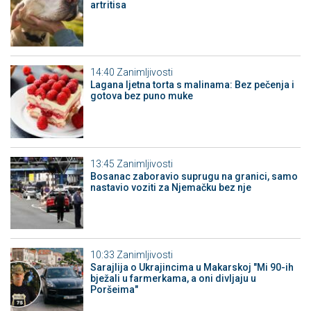
artritisa
14:40
Zanimljivosti
Lagana ljetna torta s malinama: Bez pečenja i
gotova bez puno muke
13:45
Zanimljivosti
Bosanac zaboravio suprugu na granici, samo
nastavio voziti za Njemačku bez nje
10:33
Zanimljivosti
Sarajlija o Ukrajincima u Makarskoj "Mi 90-ih
bježali u farmerkama, a oni divljaju u
Poršeima"