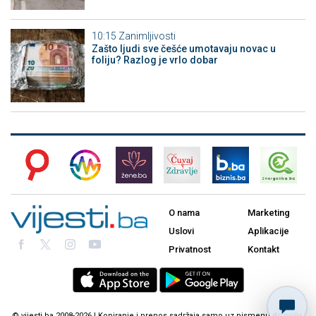
10:15
Zanimljivosti
Zašto ljudi sve češće umotavaju novac u
foliju? Razlog je vrlo dobar
O nama
Marketing
Uslovi
Aplikacije
Privatnost
Kontakt
© vijesti.ba 2008-2026 | Kopiranje i prenos sadržaja samo uz pismenu dozvolu.