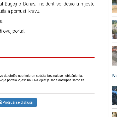
al Bugojno Danas, incident se desio u mjestu
ušala pomusti kravu.
a.
i ovaj portal.
Na
avo da obriše neprimjeren sadržaj bez najave i objašnjenja.
kcije portala Vijesti.ba. Ova vijest je sada dostupna samo za
Pridruži se diskusiji