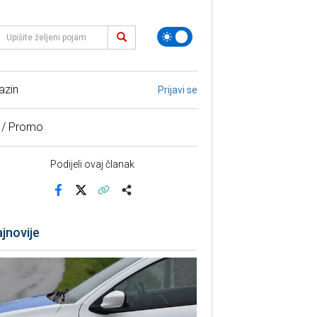
azin
Prijavi se
 / Promo
Podijeli ovaj članak
Facebook
X
Kopiraj link
Više
jnovije