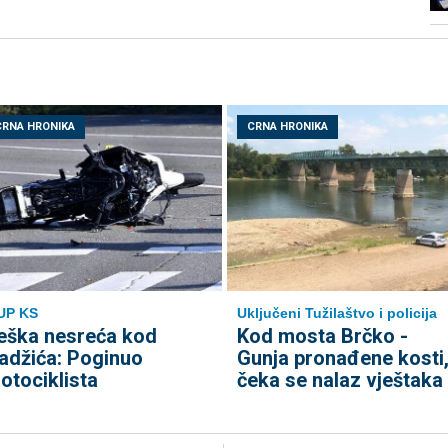
CRNA HRONIKA
CRNA HRONIKA
UP KS
Uključeni Tužilaštvo i policija
eška nesreća kod
Kod mosta Brčko -
adžića: Poginuo
Gunja pronađene kosti
otociklista
čeka se nalaz vještaka