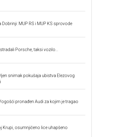
a Dobrinji: MUP RS i MUP KS sprovode
tradali Porsche, taksi vozilo...
vljen snimak pokušaja ubistva Elezovog
i
ogošći pronađen Audi za kojim je tragao
j Krupi, osumnjičeno lice uhapšeno