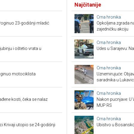
Najčitanije
Crna hronika
Poginuo 23-godišnji mladić
Opkoljena zgrada n
zajedničku akciju
Crna hronika
ubinju i oštetio vrata u
Udes u Sarajevu: Nas
Crna hronika
ginuo motociklista
Uznemirujuće: Obja
saradnika u Lukavic
Crna hronika
đene kosti, čeka se nalaz
Nakon pucnjave: U V
MUP RS
Crna hronika
ci Krivaji utopio se 24-godišnji
Ubistvo u Bosansko