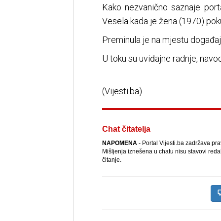
Kako nezvanično saznaje port
Vesela kada je žena (1970) pok
Preminula je na mjestu događaj
U toku su uviđajne radnje, navod
(Vijesti.ba)
Chat čitatelja
NAPOMENA
- Portal Vijesti.ba zadržava pr
Mišljenja iznešena u chatu nisu stavovi reda
čitanje.