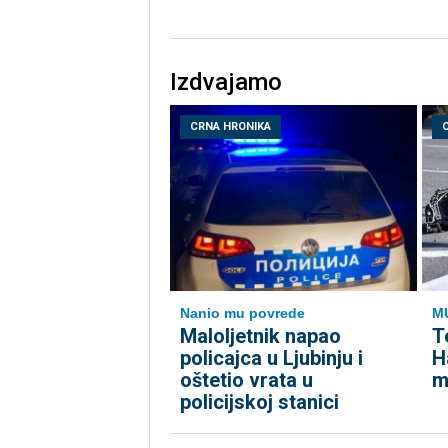
Izdvajamo
CRNA HRONIKA
Nanio mu povrede
M
Maloljetnik napao
T
policajca u Ljubinju i
H
oštetio vrata u
m
policijskoj stanici