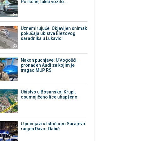
Porsche, taksi vozilo...
Uznemirujuće: Objavljen snimak
pokušaja ubistva Elezovog
saradnika u Lukavici
Nakon pucnjave: U Vogošći
pronađen Audi za kojim je
tragao MUP RS
Ubistvo u Bosanskoj Krupi,
osumnjičeno lice uhapšeno
U pucnjavi u Istočnom Sarajevu
ranjen Davor Dabić