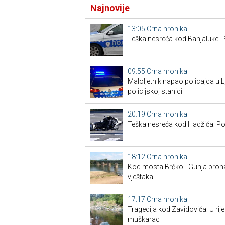
Najnovije
13:05
Crna hronika
Teška nesreća kod Banjaluke: 
09:55
Crna hronika
Maloljetnik napao policajca u Lj
policijskoj stanici
20:19
Crna hronika
Teška nesreća kod Hadžića: Po
18:12
Crna hronika
Kod mosta Brčko - Gunja prona
vještaka
17:17
Crna hronika
Tragedija kod Zavidovića: U rije
muškarac