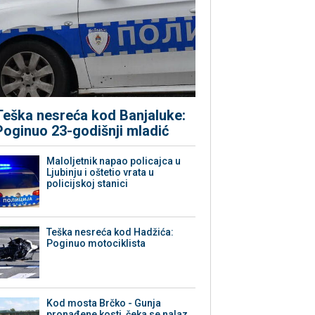
Teška nesreća kod Banjaluke:
Poginuo 23-godišnji mladić
Maloljetnik napao policajca u
Ljubinju i oštetio vrata u
policijskoj stanici
Teška nesreća kod Hadžića:
Poginuo motociklista
Kod mosta Brčko - Gunja
pronađene kosti, čeka se nalaz