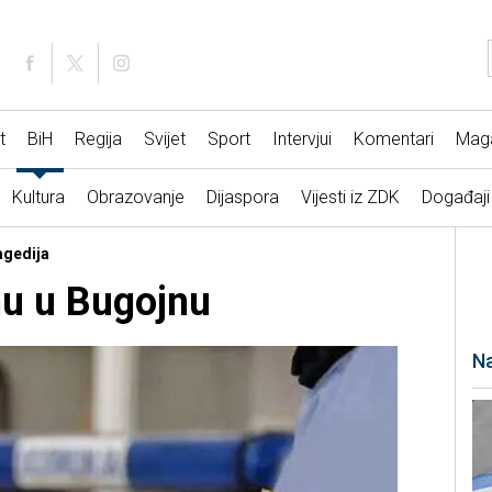
t
BiH
Regija
Svijet
Sport
Intervjui
Komentari
Mag
Kultura
Obrazovanje
Dijaspora
Vijesti iz ZDK
Događaji
agedija
nu u Bugojnu
Na