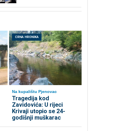
CRNA HRONIKA
Na kupalištu Pjenovac
Tragedija kod
,
Zavidovića: U rijeci
Krivaji utopio se 24-
godišnji muškarac