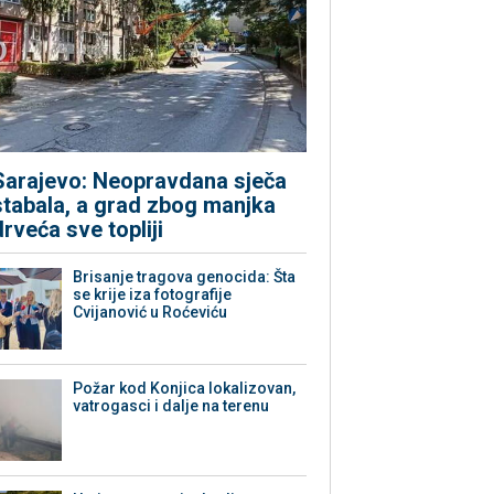
Sarajevo: Neopravdana sječa
stabala, a grad zbog manjka
drveća sve topliji
Brisanje tragova genocida: Šta
se krije iza fotografije
Cvijanović u Roćeviću
Požar kod Konjica lokalizovan,
vatrogasci i dalje na terenu