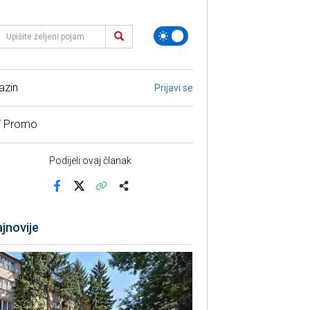
azin
Prijavi se
/ Promo
Podijeli ovaj članak
Facebook
X
Kopiraj link
Više
jnovije