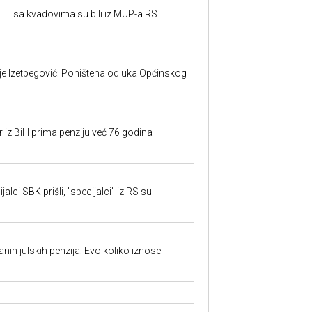
 Ti sa kvadovima su bili iz MUP-a RS
ije Izetbegović: Poništena odluka Općinskog
r iz BiH prima penziju već 76 godina
alci SBK prišli, "specijalci" iz RS su
anih julskih penzija: Evo koliko iznose