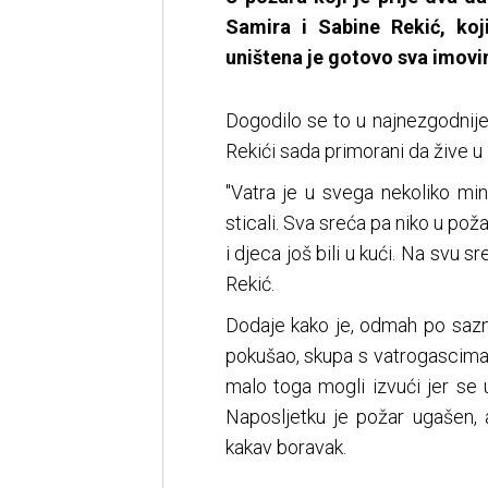
Samira i Sabine Rekić, koj
uništena je gotovo sva imovin
Dogodilo se to u najnezgodnije 
Rekići sada primorani da žive u
"Vatra je u svega nekoliko mi
sticali. Sva sreća pa niko u poža
i djeca još bili u kući. Na svu sr
Rekić.
Dodaje kako je, odmah po sazna
pokušao, skupa s vatrogascima i
malo toga mogli izvući jer se 
Naposljetku je požar ugašen, 
kakav boravak.