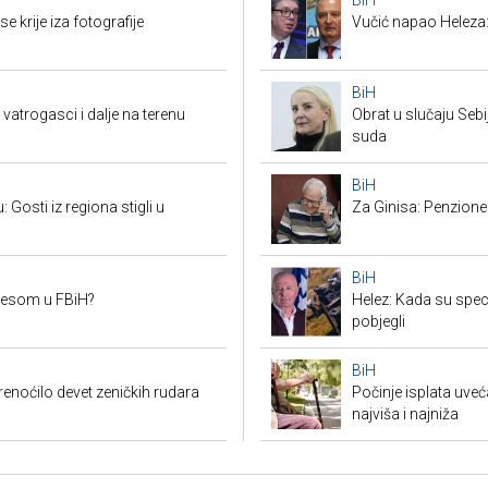
e krije iza fotografije
Vučić napao Heleza:
BiH
vatrogasci i dalje na terenu
Obrat u slučaju Seb
suda
BiH
Gosti iz regiona stigli u
Za Ginisa: Penzione
BiH
mesom u FBiH?
Helez: Kada su specij
pobjegli
BiH
renoćilo devet zeničkih rudara
Počinje isplata uveć
najviša i najniža