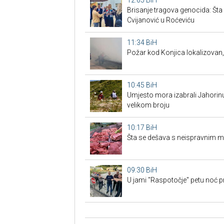
Brisanje tragova genocida: Šta s
Cvijanović u Roćeviću
11:34
BiH
Požar kod Konjica lokalizovan, 
10:45
BiH
Umjesto mora izabrali Jahorinu: 
velikom broju
10:17
BiH
Šta se dešava s neispravnim 
09:30
BiH
U jami "Raspotočje" petu noć p