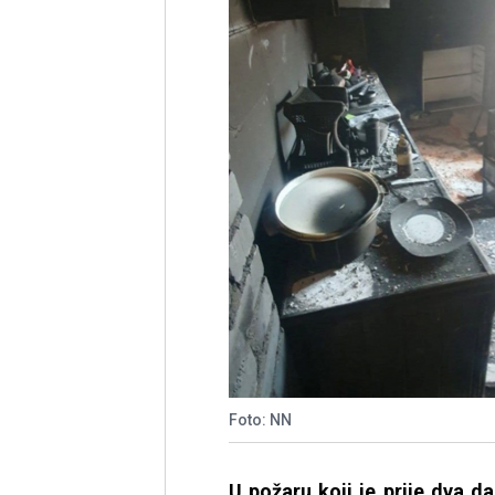
Foto: NN
U požaru koji je prije dva 