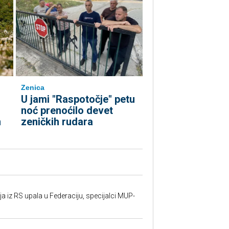
Zenica
U jami "Raspotočje" petu
noć prenoćilo devet
m
zeničkih rudara
 iz RS upala u Federaciju, specijalci MUP-