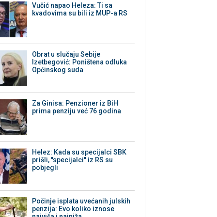
Vučić napao Heleza: Ti sa
kvadovima su bili iz MUP-a RS
Obrat u slučaju Sebije
Izetbegović: Poništena odluka
Općinskog suda
Za Ginisa: Penzioner iz BiH
prima penziju već 76 godina
Helez: Kada su specijalci SBK
prišli, "specijalci" iz RS su
pobjegli
Počinje isplata uvećanih julskih
penzija: Evo koliko iznose
najviša i najniža