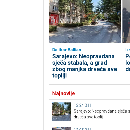
Dalibor Ballian
Iz
Sarajevo: Neopravdana
P
sječa stabala, a grad
l
zbog manjka drveća sve
d
topliji
Najnovije
12:24
BiH
Sarajevo: Neopravdana sječa s
drveća sve topliji
12:05
BiH