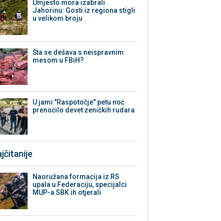
Umjesto mora izabrali
Jahorinu: Gosti iz regiona stigli
u velikom broju
Šta se dešava s neispravnim
mesom u FBiH?
U jami "Raspotočje" petu noć
prenoćilo devet zeničkih rudara
jčitanije
Naoružana formacija iz RS
upala u Federaciju, specijalci
MUP-a SBK ih otjerali