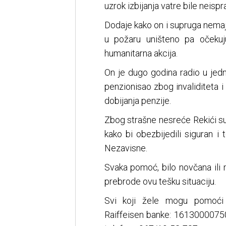
uzrok izbijanja vatre bile neispr
Dodaje kako on i supruga nemaju
u požaru uništeno pa očeku
humanitarna akcija.
On je dugo godina radio u jedn
penzionisao zbog invaliditeta 
dobijanja penzije.
Zbog strašne nesreće Rekići su
kako bi obezbijedili siguran i
Nezavisne.
Svaka pomoć, bilo novčana ili
prebrode ovu tešku situaciju.
Svi koji žele mogu pomoći 
Raiffeisen banke: 16130000750