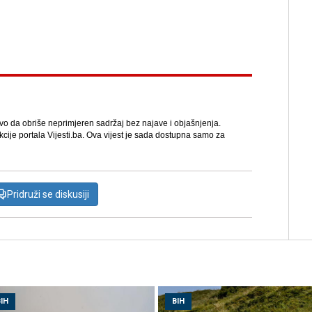
avo da obriše neprimjeren sadržaj bez najave i objašnjenja.
kcije portala Vijesti.ba. Ova vijest je sada dostupna samo za
Pridruži se diskusiji
IH
BIH