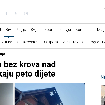
t
BiH
Regija
Svijet
Sport
Intervjui
Komentari
Mag
Kultura
Obrazovanje
Dijaspora
Vijesti iz ZDK
Događaji 
rupa
a bez krova nad
aju peto dijete
Na