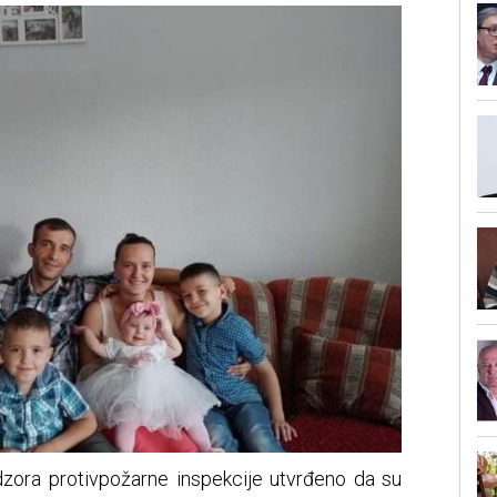
adzora protivpožarne inspekcije utvrđeno da su