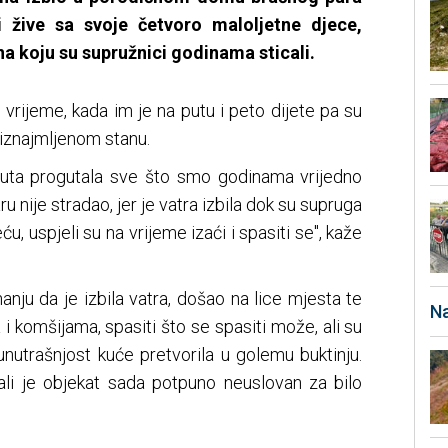
i žive sa svoje četvoro maloljetne djece,
a koju su supružnici godinama sticali.
vrijeme, kada im je na putu i peto dijete pa su
 iznajmljenom stanu.
nuta progutala sve što smo godinama vrijedno
ru nije stradao, jer je vatra izbila dok su supruga
eću, uspjeli su na vrijeme izaći i spasiti se", kaže
nju da je izbila vatra, došao na lice mjesta te
Na
 komšijama, spasiti što se spasiti može, ali su
unutrašnjost kuće pretvorila u golemu buktinju.
ali je objekat sada potpuno neuslovan za bilo