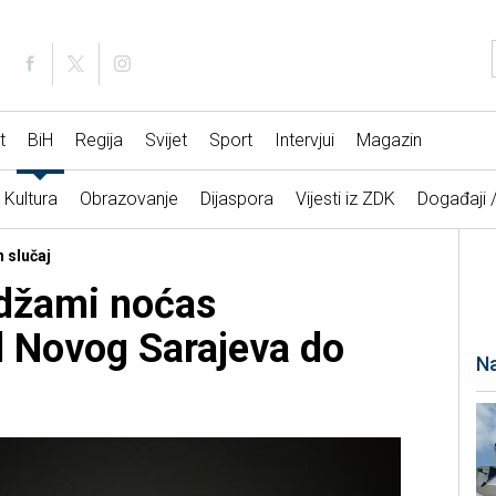
t
BiH
Regija
Svijet
Sport
Intervjui
Magazin
Kultura
Obrazovanje
Dijaspora
Vijesti iz ZDK
Događaji 
 slučaj
idžami noćas
od Novog Sarajeva do
Na