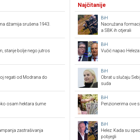
Najčitanije
BiH
ena džamija srušena 1943.
Naoružana formacija
a SBK ih otjerali
BiH
n, stanje bolje nego jutros
Vučić napao Heleza:
BiH
koj regati od Modrana do
Obrat u slučaju Seb
suda
BiH
 oko osam hektara šume
Penzionerima ove s
BiH
 kampanja zastrašivanja
Helez: Kada su specij
pobjegli