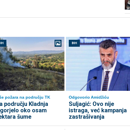
IH
BIH
še požara na području TK
Odgovorio Amidžiću
a području Kladnja
Suljagić: Ovo nije
zgorjelo oko osam
istraga, već kampanja
ektara šume
zastrašivanja