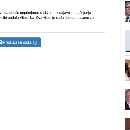
avo da obriše neprimjeren sadržaj bez najave i objašnjenja.
kcije portala Vijesti.ba. Ova vijest je sada dostupna samo za
Pridruži se diskusiji