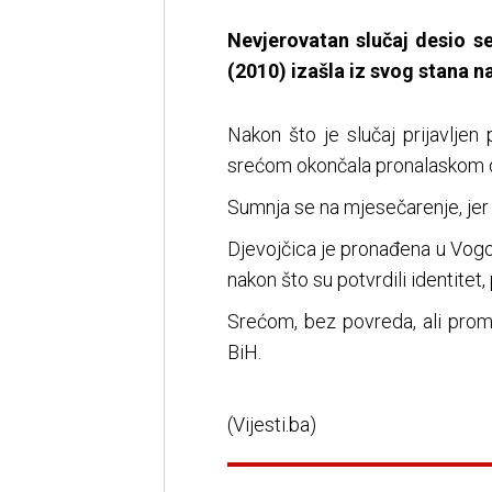
Nevjerovatan slučaj desio s
(2010) izašla iz svog stana 
Nakon što je slučaj prijavljen 
srećom okončala pronalaskom d
Sumnja se na mjesečarenje, jer 
Djevojčica je pronađena u Vogošći
nakon što su potvrdili identitet
Srećom, bez povreda, ali prom
BiH.
(Vijesti.ba)