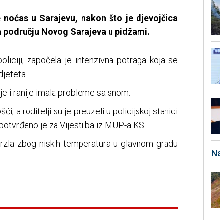
e noćas u Sarajevu, nakon što je djevojčica
na području Novog Sarajeva u pidžami.
policiji, započela je intenzivna potraga koja se
jeteta.
je i ranije imala probleme sa snom.
, a roditelji su je preuzeli u policijskoj stanici
, potvrđeno je za Vijesti.ba iz MUP-a KS.
rzla zbog niskih temperatura u glavnom gradu
Na