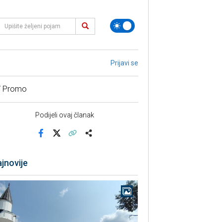
Prijavi se
/ Promo
Podijeli ovaj članak
Facebook
X
Kopiraj link
Više
jnovije