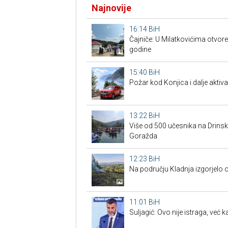
Najnovije
16:14
BiH
Čajniče: U Milatkovićima otvor
godine
15:40
BiH
Požar kod Konjica i dalje aktiva
13:22
BiH
Više od 500 učesnika na Drins
Goražda
12:23
BiH
Na području Kladnja izgorjelo
11:01
BiH
Suljagić: Ovo nije istraga, već