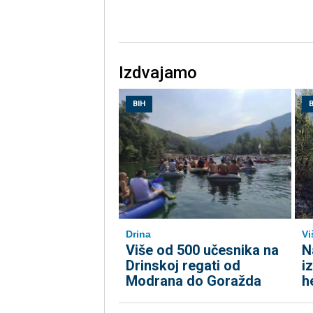
Izdvajamo
BIH
B
Drina
Vi
Više od 500 učesnika na
N
Drinskoj regati od
i
Modrana do Goražda
h