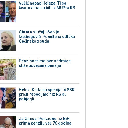
Vučić napao Heleza: Ti sa
kvadovima su bili iz MUP-a RS
Obrat u slučaju Sebije
Izetbegović: Poništena odluka
Općinskog suda
Penzionerima ove sedmice
stiže povećana penzija
Helez: Kada su specijalci SBK
prišli, "specijalci" iz RS su
pobjegli
Za Ginisa: Penzioner iz BiH
prima penziju već 76 godina