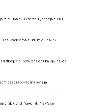
 iz RS upala u Federaciju, specijalci MUP-
 Ti sa kvadovima su bili iz MUP-a RS
ije Izetbegović: Poništena odluka Općinskog
edmice stiže povećana penzija
alci SBK prišli, "specijalci" iz RS su