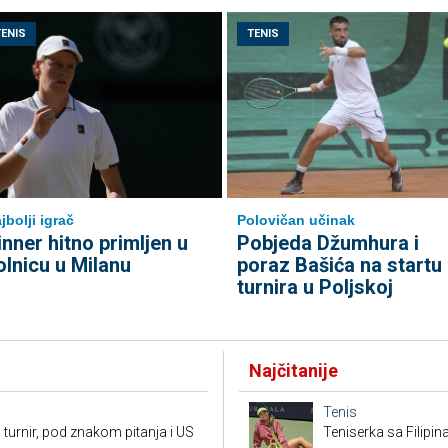
TENIS
TENIS
jbolji igrač
Polovičan učinak
inner hitno primljen u
Pobjeda Džumhura i
olnicu u Milanu
poraz Bašića na startu
turnira u Poljskoj
Najčitanije
Tenis
 turnir, pod znakom pitanja i US
Teniserka sa Filipi