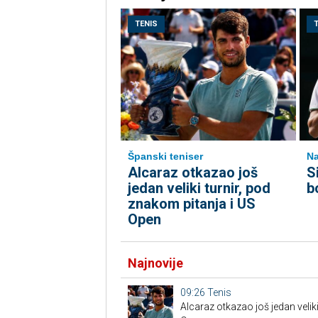
TENIS
Španski teniser
Na
Alcaraz otkazao još
S
jedan veliki turnir, pod
b
znakom pitanja i US
Open
Najnovije
09:26
Tenis
Alcaraz otkazao još jedan veliki