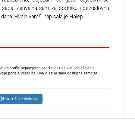
 ni sada. Zahvalna sam za podršku i bezuslovnu
dana. Hvala vam!”, napisala je Halep.
avo da obriše neprimjeren sadržaj bez najave i objašnjenja.
kcije portala Vijesti.ba. Ova vijest je sada dostupna samo za
Pridruži se diskusiji