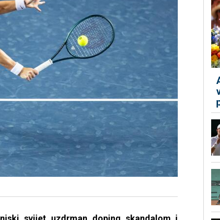
eniski svijet uzdrman doping skandalom i