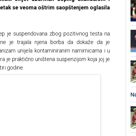
petak se veoma oštrim saopštenjem oglasila
lep je suspendovana zbog pozitivnog testa na
dine je trajala njena borba da dokaže da je
nizam unijela kontaminiranim namirnicama i u
jera je praktično uništena suspenzijom koja joj je
iri godine.
Na