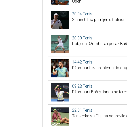
Open
20:04
Tenis
Sinner hitno primljen u bolnicu
20:00
Tenis
Pobjeda Džumhura i poraz Bašić
14:42
Tenis
Džumhur bez problema do drugo
09:28
Tenis
Džumhur i Bašić danas na tere
22:31
Tenis
Teniserka sa Filipina napravil