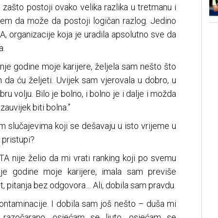
zašto postoji ovako velika razlika u tretmanu i
em da može da postoji logičan razlog. Jedino
, organizacije koja je uradila apsolutno sve da
a.
nje godine moje karijere, željela sam nešto što
da ću željeti. Uvijek sam vjerovala u dobro, u
u volju. Bilo je bolno, i bolno je i dalje i možda
auvijek biti bolna.”
m slučajevima koji se dešavaju u isto vrijeme u
 pristupi?
 nije želio da mi vrati ranking koji po svemu
ije godine moje karijere, imala sam previše
, pitanja bez odgovora… Ali, dobila sam pravdu.
kontaminacije. I dobila sam još nešto – duša mi
 razočarano, osjećam se ljuto, osjećam se