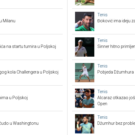
Tenis
 u Milanu
Đoković ima ideju za
Tenis
a na startu turnira u Poljskoj
Sinner hitno primlje
Tenis
g kola Challengera u Poljskoj
Pobjeda Džumhura i 
Tenis
nima u Poljskoj
Alcaraz otkazao još 
Open
Tenis
a čudo u Washingtonu
Džumhur bez proble