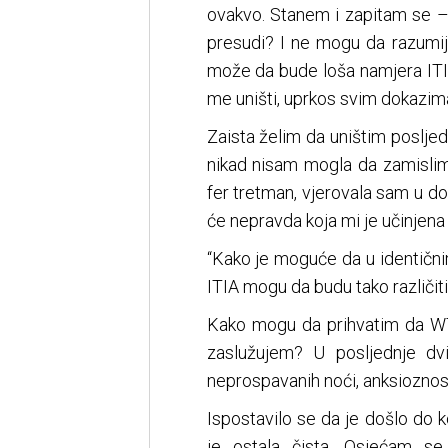
ovakvo. Stanem i zapitam se – 
presudi? I ne mogu da razumij
može da bude loša namjera ITIA
me uništi, uprkos svim dokazim
Zaista želim da uništim posljed
nikad nisam mogla da zamislim 
fer tretman, vjerovala sam u dobr
će nepravda koja mi je učinjena z
“Kako je moguće da u identični
ITIA mogu da budu tako različiti
Kako mogu da prihvatim da WTA
zaslužujem? U posljednje dv
neprospavanih noći, anksioznost
Ispostavilo se da je došlo do 
je ostala čista. Osjećam se