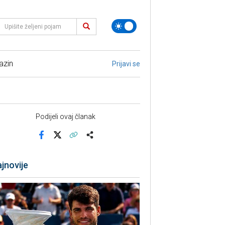
azin
Prijavi se
Podijeli ovaj članak
Facebook
X
Kopiraj link
Više
jnovije