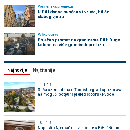
Vremenska prognoza
U BiH danas sunčano i vruće, bit će
slabog vjetra
Velike gužve
Pojačan promet na granicama BiH: Duge
kolone na više graničnih prelaza
Najnovije
Najčitanije
11:12
BiH
Suša uzima danak: Tomislavgrad upozorava
na mogući potpuni prekid isporuke vode
10:54
BiH
Napustio Njemačku i vratio se u BiH: "Nisam