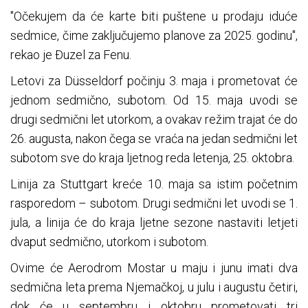
"Očekujem da će karte biti puštene u prodaju iduće
sedmice, čime zaključujemo planove za 2025. godinu",
rekao je Đuzel za Fenu.
Letovi za Düsseldorf počinju 3. maja i prometovat će
jednom sedmično, subotom. Od 15. maja uvodi se
drugi sedmični let utorkom, a ovakav režim trajat će do
26. augusta, nakon čega se vraća na jedan sedmični let
subotom sve do kraja ljetnog reda letenja, 25. oktobra.
Linija za Stuttgart kreće 10. maja sa istim početnim
rasporedom – subotom. Drugi sedmični let uvodi se 1.
jula, a linija će do kraja ljetne sezone nastaviti letjeti
dvaput sedmično, utorkom i subotom.
Ovime će Aerodrom Mostar u maju i junu imati dva
sedmična leta prema Njemačkoj, u julu i augustu četiri,
dok će u septembru i oktobru prometovati tri