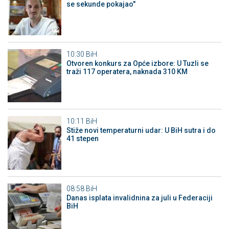
se sekunde pokajao"
10:30
BiH
Otvoren konkurs za Opće izbore: U Tuzli se
traži 117 operatera, naknada 310 KM
10:11
BiH
Stiže novi temperaturni udar: U BiH sutra i do
41 stepen
08:58
BiH
Danas isplata invalidnina za juli u Federaciji
BiH