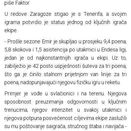
piše Faktor.
U redove Zaragoze stigao je s Tenerifa, a svojim
igrama potvrdio je status jednog od ključnih igrača
ekipe.
- Prošle sezone Emir je skupljao u prosjeku 9,4 poena,
5,8 skokova i 1,5 asistencija po utakmici u Endesa ligi,
jedan je od najkonstantnijih igrača u ekipi. Uz to,
zabilježio je 42 posto uspješnosti šuteva za tri poena,
što ga je činilo stalnom prijetnjom van linije za tri
poena, nadopunjavajući njegovu fizičku igru ​​u reketu.
Primjer je vođe u svlačionici i na terenu. Njegova
sposobnost preuzimanja odgovornosti u ključnim
trenucima, njegov intenzitet u svakoj utakmici i
njegova potpuna posvećenost ciljevima ekipe zaslužili
su mu poštovanje saigrača, stručnog štaba i navijača -