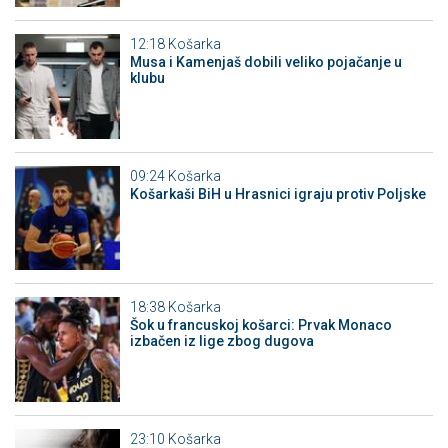
12:18
Košarka
Musa i Kamenjaš dobili veliko pojačanje u
klubu
09:24
Košarka
Košarkaši BiH u Hrasnici igraju protiv Poljske
18:38
Košarka
Šok u francuskoj košarci: Prvak Monaco
izbačen iz lige zbog dugova
23:10
Košarka