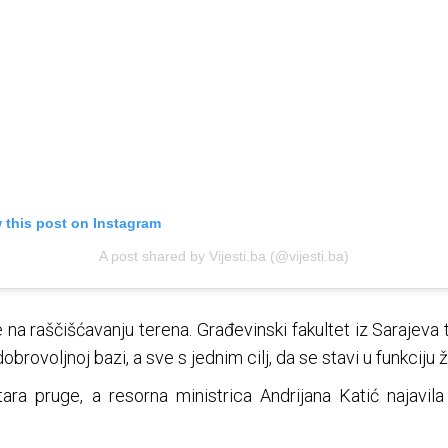
 this post on Instagram
A post shared by Vijesti.ba (@vijesti.ba)
a raščišćavanju terena. Građevinski fakultet iz Sarajeva t
brovoljnoj bazi, a sve s jednim cilj, da se stavi u funkciju 
ara pruge, a resorna ministrica Andrijana Katić najav