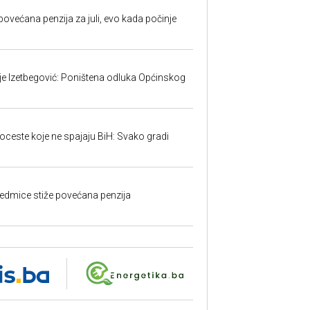
ovećana penzija za juli, evo kada počinje
ije Izetbegović: Poništena odluka Općinskog
toceste koje ne spajaju BiH: Svako gradi
edmice stiže povećana penzija