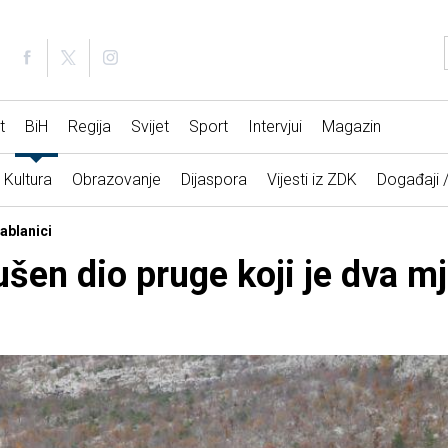
t
BiH
Regija
Svijet
Sport
Intervjui
Magazin
Kultura
Obrazovanje
Dijaspora
Vijesti iz ZDK
Događaji 
Jablanici
šen dio pruge koji je dva mj