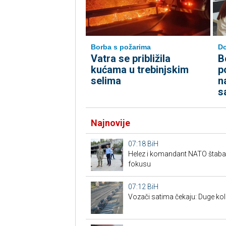
Borba s požarima
D
Vatra se približila
B
kućama u trebinjskim
p
selima
n
s
Najnovije
07:18
BiH
Helez i komandant NATO štaba u
fokusu
07:12
BiH
Vozači satima čekaju: Duge kolo