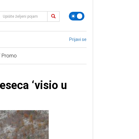
Prijavi se
/ Promo
eseca ‘visio u