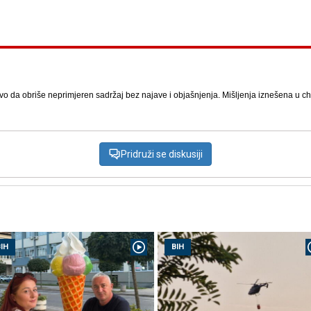
vo da obriše neprimjeren sadržaj bez najave i objašnjenja. Mišljenja iznešena u chat
Pridruži se diskusiji
IH
BIH