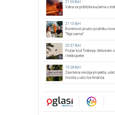
21:59
BiH
Vatra se približila kućama u tr
21:10
BiH
Borenović pružio podršku nov
"Nije sama"
20:37
BiH
Požar kod Trebinja: Aktiviralo
i helikopeter
19:28
BiH
Završena revizija projekta, us
mosta u ulici Ive Andrića