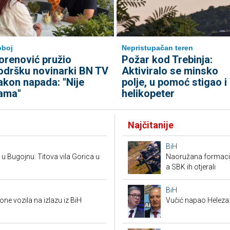
oboj
Nepristupačan teren
orenović pružio
Požar kod Trebinja:
odršku novinarki BN TV
Aktiviralo se minsko
akon napada: "Nije
polje, u pomoć stigao i
ama"
helikopeter
Najčitanije
BiH
 Bugojnu: Titova vila Gorica u
Naoružana formacija
a SBK ih otjerali
BiH
ne vozila na izlazu iz BiH
Vučić napao Heleza: