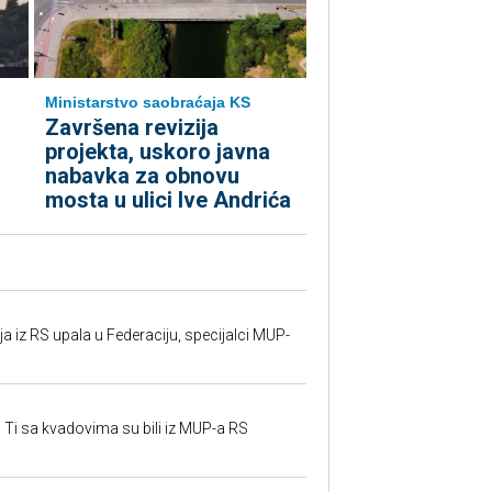
Ministarstvo saobraćaja KS
Završena revizija
projekta, uskoro javna
nabavka za obnovu
mosta u ulici Ive Andrića
 iz RS upala u Federaciju, specijalci MUP-
 Ti sa kvadovima su bili iz MUP-a RS