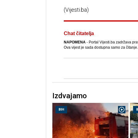
(Vijesti.ba)
Chat čitatelja
NAPOMENA
- Portal Vijesti.ba zadržava pra
Ova vijest je sada dostupna samo za čitanje.
Izdvajamo
BIH
B