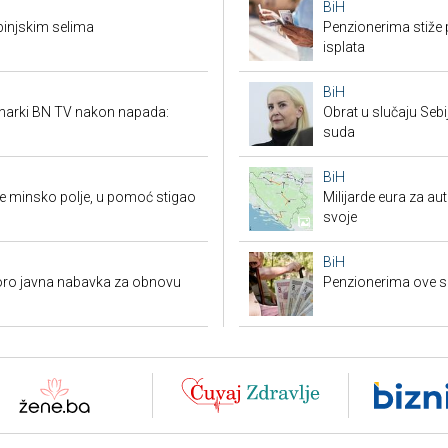
BiH
ebinjskim selima
Penzionerima stiže p
isplata
BiH
inarki BN TV nakon napada:
Obrat u slučaju Seb
suda
BiH
 se minsko polje, u pomoć stigao
Milijarde eura za au
svoje
BiH
koro javna nabavka za obnovu
Penzionerima ove s