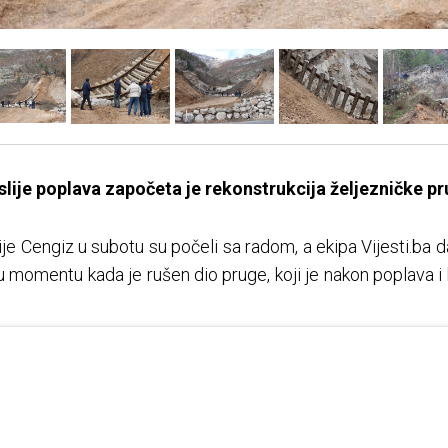
ije poplava započeta je rekonstrukcija željezničke pru
je Cengiz u subotu su počeli sa radom, a ekipa Vijesti.ba d
u momentu kada je rušen dio pruge, koji je nakon poplava i 