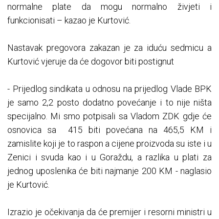
normalne plate da mogu normalno živjeti i
funkcionisati – kazao je Kurtović.
Nastavak pregovora zakazan je za iduću sedmicu a
Kurtović vjeruje da će dogovor biti postignut
- Prijedlog sindikata u odnosu na prijedlog Vlade BPK
je samo 2,2 posto dodatno povećanje i to nije ništa
specijalno. Mi smo potpisali sa Vladom ZDK gdje će
osnovica sa 415 biti povećana na 465,5 KM i
zamislite koji je to raspon a cijene proizvoda su iste i u
Zenici i svuda kao i u Goraždu, a razlika u plati za
jednog uposlenika će biti najmanje 200 KM - naglasio
je Kurtović.
Izrazio je očekivanja da će premijer i resorni ministri u