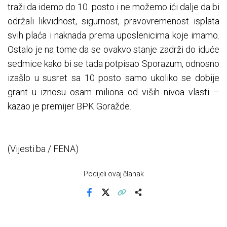
traži da idemo do 10 posto i ne možemo ići dalje da bi
održali likvidnost, sigurnost, pravovremenost isplata
svih plaća i naknada prema uposlenicima koje imamo.
Ostalo je na tome da se ovakvo stanje zadrži do iduće
sedmice kako bi se tada potpisao Sporazum, odnosno
izašlo u susret sa 10 posto samo ukoliko se dobije
grant u iznosu osam miliona od viših nivoa vlasti –
kazao je premijer BPK Goražde.
(Vijesti.ba / FENA)
Podijeli ovaj članak
Facebook
X
Kopiraj link
Više