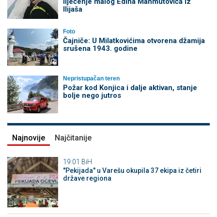
liječenje malog Edina Mahmutovića iz
Ilijaša
Foto
Čajniče: U Milatkovićima otvorena džamija
srušena 1943. godine
Nepristupačan teren
Požar kod Konjica i dalje aktivan, stanje
bolje nego jutros
Najnovije
Najčitanije
19:01
BiH
"Pekijada" u Varešu okupila 37 ekipa iz četiri
države regiona