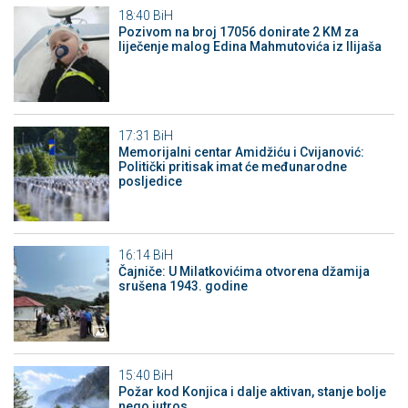
18:40
BiH
Pozivom na broj 17056 donirate 2 KM za
liječenje malog Edina Mahmutovića iz Ilijaša
17:31
BiH
Memorijalni centar Amidžiću i Cvijanović:
Politički pritisak imat će međunarodne
posljedice
16:14
BiH
Čajniče: U Milatkovićima otvorena džamija
srušena 1943. godine
15:40
BiH
Požar kod Konjica i dalje aktivan, stanje bolje
nego jutros