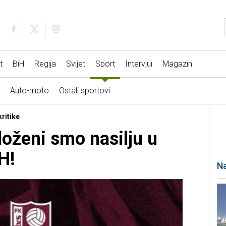
t
BiH
Regija
Svijet
Sport
Intervjui
Magazin
Auto-moto
Ostali sportovi
ritike
loženi smo nasilju u
H!
Na