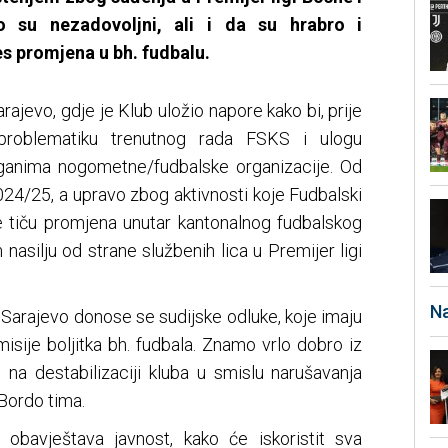
 su nezadovoljni, ali i da su hrabro i
s promjena u bh. fudbalu.
arajevo, gdje je Klub uložio napore kako bi, prije
 problematiku trenutnog rada FSKS i ulogu
ganima nogometne/fudbalske organizacije. Od
24/25, a upravo zbog aktivnosti koje Fudbalski
e tiču promjena unutar kantonalnog fudbalskog
nasilju od strane službenih lica u Premijer ligi
Na
 Sarajevo donose se sudijske odluke, koje imaju
 misije boljitka bh. fudbala. Znamo vrlo dobro iz
i na destabilizaciji kluba u smislu narušavanja
 Bordo tima.
 obavještava javnost, kako će iskoristit sva