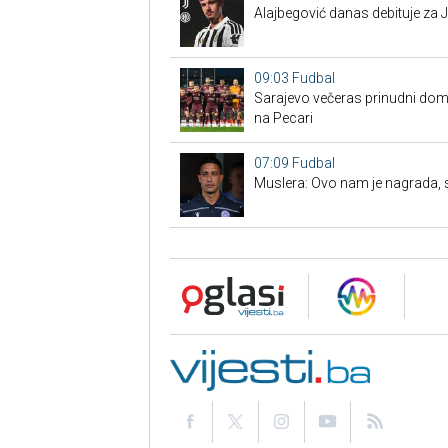
Alajbegović danas debituje za J
09:03
Fudbal
Sarajevo večeras prinudni doma
na Pecari
07:09
Fudbal
Muslera: Ovo nam je nagrada, sl