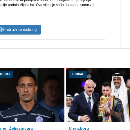
avo da obriše neprimjeren sadržaj bez najave i objašnjenja.
kcije portala Vijesti.ba. Ova vijest je sada dostupna samo za
Pridruži se diskusiji
FUDBAL
FUDBAL
ener Željezničara
U reizboru