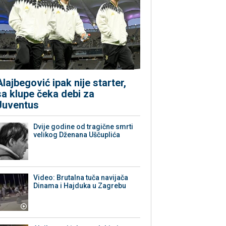
Alajbegović ipak nije starter,
sa klupe čeka debi za
Juventus
Dvije godine od tragične smrti
velikog Dženana Uščuplića
Video: Brutalna tuča navijača
Dinama i Hajduka u Zagrebu