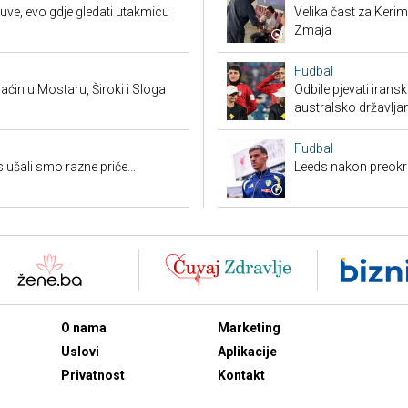
uve, evo gdje gledati utakmicu
Velika čast za Keri
Zmaja
Fudbal
ćin u Mostaru, Široki i Sloga
Odbile pjevati irans
australsko državlja
Fudbal
ušali smo razne priče...
Leeds nakon preokre
O nama
Marketing
Uslovi
Aplikacije
Privatnost
Kontakt