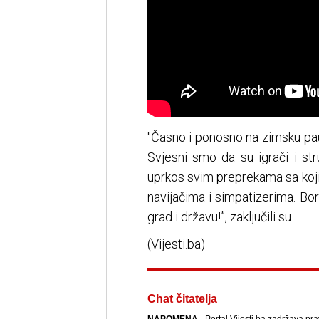
"Časno i ponosno na zimsku pa
Svjesni smo da su igrači i st
uprkos svim preprekama sa kojim
navijačima i simpatizerima. Bor
grad i državu!”, zaključili su.
(Vijesti.ba)
Chat čitatelja