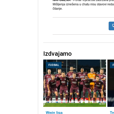
NAPOMENA
- Portal Vijesti.ba zadržava pr
Mišljenja iznešena u chatu nisu stavovi reda
čitanje.
Izdvajamo
FUDBAL
Wwin liga
Tr