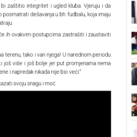
 zaštitio integritet i ugled kluba. Vjeruju i da
po posmatrati dešavanja u bh. fudbalu, koja imaju
traju.
 će ih ovakvim postupcima zastrašiti i zaustaviti
a terenu, tako i van njega! U narednom periodu
ti još više i još bolje jer put promjenama nema
ne i napredak nikada nije bio veći."
azati svoju snagu i moć.