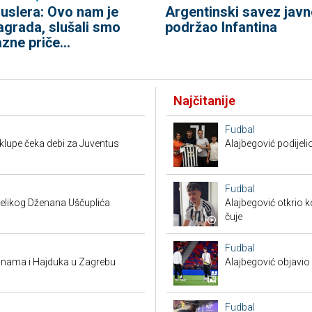
uslera: Ovo nam je
Argentinski savez javn
agrada, slušali smo
podržao Infantina
azne priče...
Najčitanije
Fudbal
a klupe čeka debi za Juventus
Alajbegović podijeli
Fudbal
 velikog Dženana Uščuplića
Alajbegović otkrio k
čuje
Fudbal
Dinama i Hajduka u Zagrebu
Alajbegović objavio 
Fudbal