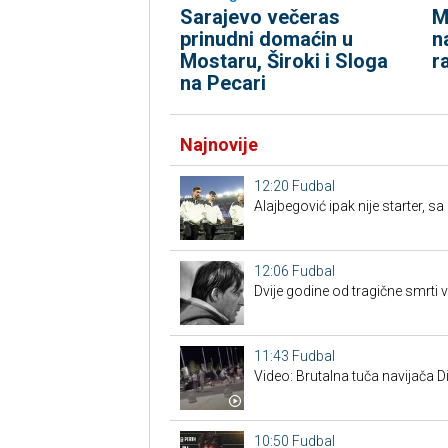
Sarajevo večeras
M
prinudni domaćin u
n
Mostaru, Široki i Sloga
r
na Pecari
Najnovije
12:20
Fudbal
Alajbegović ipak nije starter, s
12:06
Fudbal
Dvije godine od tragične smrti
11:43
Fudbal
Video: Brutalna tuča navijača 
10:50
Fudbal