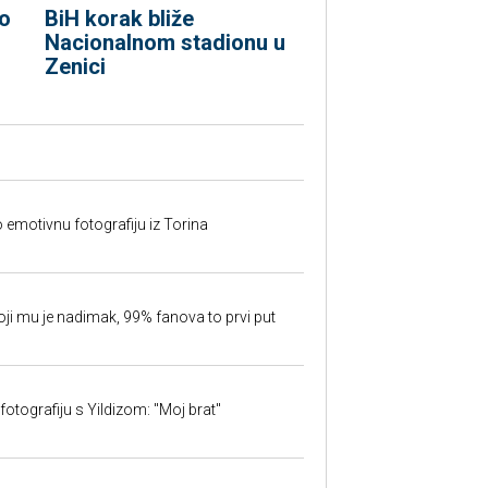
o
BiH korak bliže
Nacionalnom stadionu u
Zenici
o emotivnu fotografiju iz Torina
oji mu je nadimak, 99% fanova to prvi put
fotografiju s Yildizom: "Moj brat"