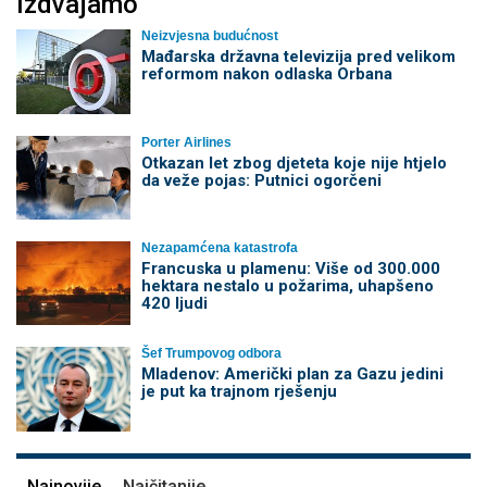
Izdvajamo
Neizvjesna budućnost
Mađarska državna televizija pred velikom
reformom nakon odlaska Orbana
Porter Airlines
Otkazan let zbog djeteta koje nije htjelo
da veže pojas: Putnici ogorčeni
Nezapamćena katastrofa
Francuska u plamenu: Više od 300.000
hektara nestalo u požarima, uhapšeno
420 ljudi
Šef Trumpovog odbora
Mladenov: Američki plan za Gazu jedini
je put ka trajnom rješenju
Najnovije
Najčitanije