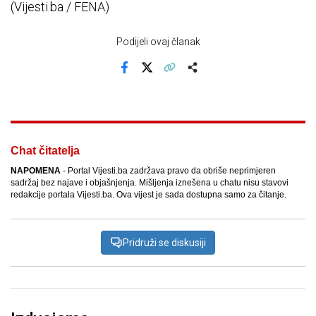
(Vijesti.ba / FENA)
Podijeli ovaj članak
Facebook
X
Kopiraj link
Više
Chat čitatelja
NAPOMENA
- Portal Vijesti.ba zadržava pravo da obriše neprimjeren
sadržaj bez najave i objašnjenja. Mišljenja iznešena u chatu nisu stavovi
redakcije portala Vijesti.ba. Ova vijest je sada dostupna samo za čitanje.
Pridruži se diskusiji