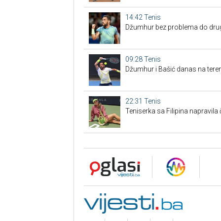
14:42
Tenis
Džumhur bez problema do drugo
09:28
Tenis
Džumhur i Bašić danas na tere
22:31
Tenis
Teniserka sa Filipina napravil