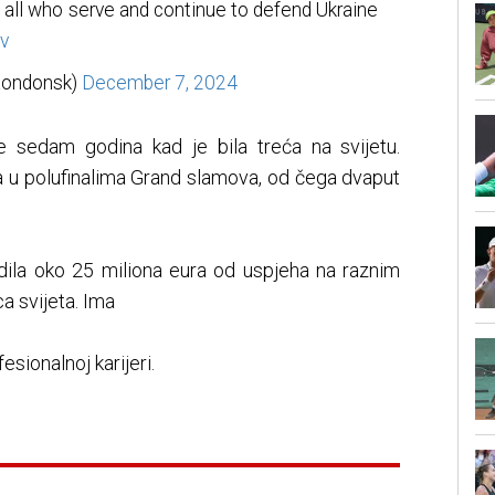
 all who serve and continue to defend Ukraine
v
Londonsk)
December 7, 2024
je sedam godina kad je bila treća na svijetu.
bila u polufinalima Grand slamova, od čega dvaput
radila oko 25 miliona eura od uspjeha na raznim
ca svijeta. Ima
sionalnoj karijeri.