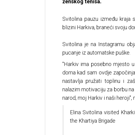
ženskog tenisa.
Svitolina pauzu između kraja 
blizini Harkiva, braneći svoju do
Svitolina je na Instagramu obj
pucanje iz automatske puške.
"Harkiv ima posebno mjesto u 
doma kad sam ovdje započinjala
nastavlja pružati toplinu i z
nalazim motivaciju za borbu na 
narod, moj Harkiv i naši heroji", 
Elina Svitolina visited Kha
the Khartiya Brigade