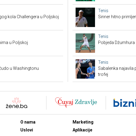
Tenis
g kola Challengera u Poljskoj
Sinner hitno primlje
Tenis
nima u Poljskoj
Pobjeda Džumhura i 
Tenis
a čudo u Washingtonu
Sabalenka najavila
trofej
O nama
Marketing
Uslovi
Aplikacije