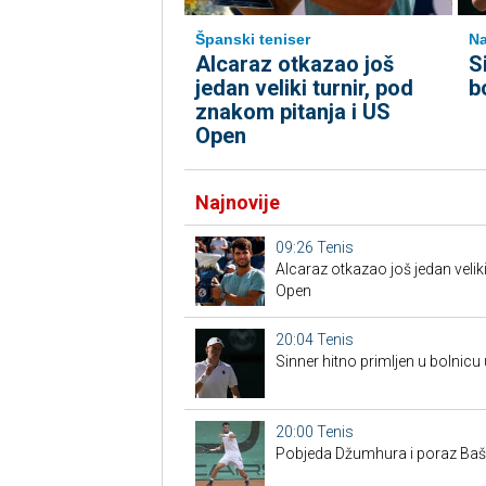
Španski teniser
Na
Alcaraz otkazao još
S
jedan veliki turnir, pod
b
znakom pitanja i US
Open
Najnovije
09:26
Tenis
Alcaraz otkazao još jedan veliki
Open
20:04
Tenis
Sinner hitno primljen u bolnicu
20:00
Tenis
Pobjeda Džumhura i poraz Bašić