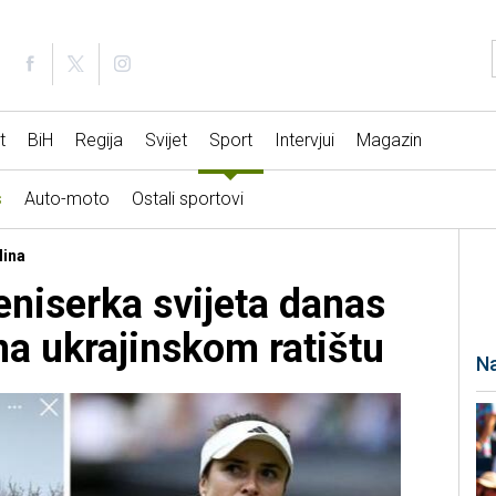
t
BiH
Regija
Svijet
Sport
Intervjui
Magazin
s
Auto-moto
Ostali sportovi
lina
eniserka svijeta danas
na ukrajinskom ratištu
Na