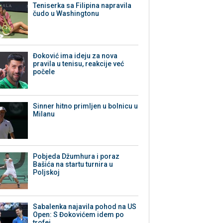
Teniserka sa Filipina napravila
čudo u Washingtonu
Đoković ima ideju za nova
pravila u tenisu, reakcije već
počele
Sinner hitno primljen u bolnicu u
Milanu
Pobjeda Džumhura i poraz
Bašića na startu turnira u
Poljskoj
Sabalenka najavila pohod na US
Open: S Đokovićem idem po
trofej