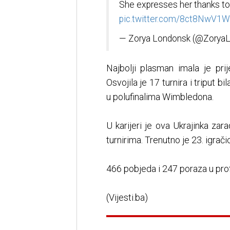
She expresses her thanks to
pic.twitter.com/8ct8NwV1W
— Zorya Londonsk (@Zorya
Najbolji plasman imala je pri
Osvojila je 17 turnira i triput 
u polufinalima Wimbledona.
U karijeri je ova Ukrajinka za
turnirima. Trenutno je 23. igrači
466 pobjeda i 247 poraza u profe
(Vijesti.ba)