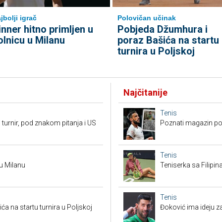
jbolji igrač
Polovičan učinak
inner hitno primljen u
Pobjeda Džumhura i
olnicu u Milanu
poraz Bašića na startu
turnira u Poljskoj
Najčitanije
Tenis
 turnir, pod znakom pitanja i US
Poznati magazin po
Tenis
 u Milanu
Teniserka sa Filipi
Tenis
a na startu turnira u Poljskoj
Đoković ima ideju za