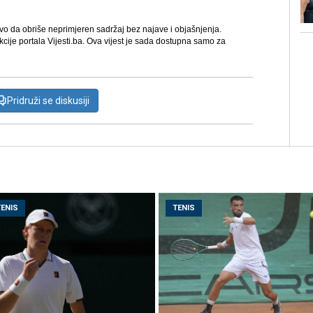
avo da obriše neprimjeren sadržaj bez najave i objašnjenja.
kcije portala Vijesti.ba. Ova vijest je sada dostupna samo za
Pridruži se diskusiji
TENIS
TENIS