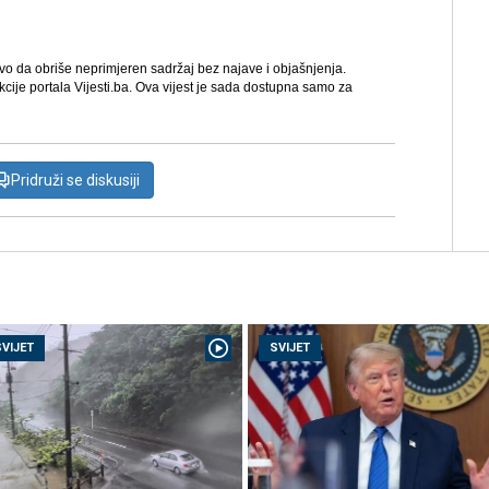
avo da obriše neprimjeren sadržaj bez najave i objašnjenja.
kcije portala Vijesti.ba. Ova vijest je sada dostupna samo za
Pridruži se diskusiji
SVIJET
SVIJET