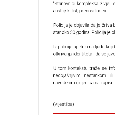
"Stanovnici kompleksa živjeli
austrijski list, prenosi Index.
Policija je objavila da je žrtv
star oko 30 godina. Policija je 
Iz policije apeluju na ljude koj
otkrivanju identiteta - da se jave
U tom kontekstu traže se in
neobjašnjivim nestankom il
navedenim činjenicama i opisu.
(Vijesti.ba)