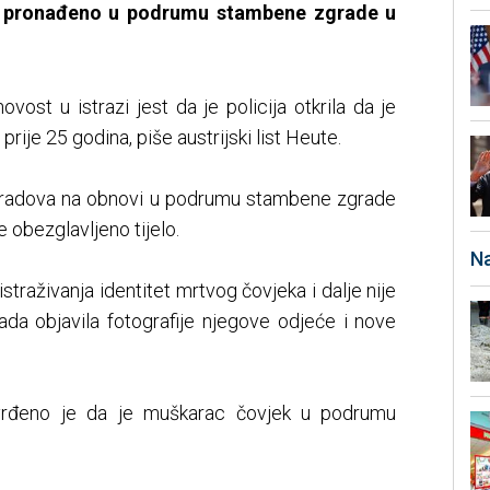
ilu pronađeno u podrumu stambene zgrade u
novost u istrazi jest da je policija otkrila da je
rije 25 godina, piše austrijski list Heute.
 radova na obnovi u podrumu stambene zgrade
obezglavljeno tijelo.
Na
straživanja identitet mrtvog čovjeka i dalje nije
sada objavila fotografije njegove odjeće i nove
utvrđeno je da je muškarac čovjek u podrumu