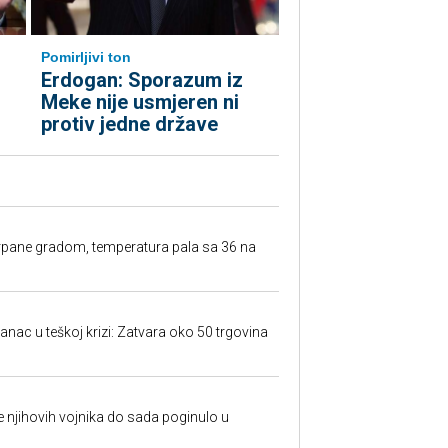
Pomirljivi ton
Erdogan: Sporazum iz
Meke nije usmjeren ni
protiv jedne države
rpane gradom, temperatura pala sa 36 na
anac u teškoj krizi: Zatvara oko 50 trgovina
 je njihovih vojnika do sada poginulo u