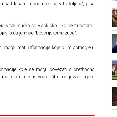
 su nad lešom u podrumu četvrt stoljeća", piše
a bio vitak muškarac visok oko 170 centimetara i
objavila da je imao "besprijekorne zube".
i bi mogli imati informacije koje bi im pomogle u
.
formacije koje se mogu povezati s prethodno
i (upitnim) odsustvom, što odgovara gore