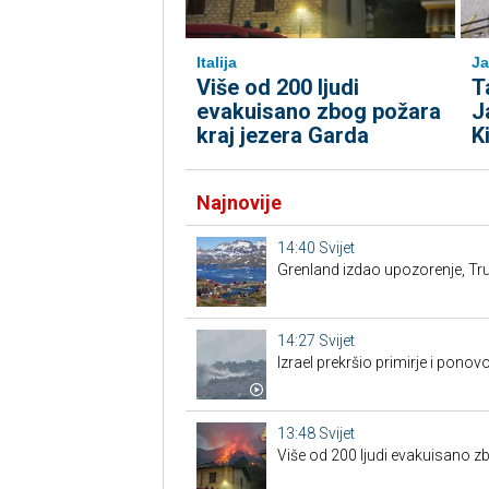
Italija
Ja
Više od 200 ljudi
T
evakuisano zbog požara
J
kraj jezera Garda
K
Najnovije
14:40
Svijet
Grenland izdao upozorenje, Tru
14:27
Svijet
Izrael prekršio primirje i pon
13:48
Svijet
Više od 200 ljudi evakuisano z