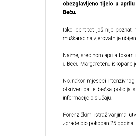
obezglavljeno tijelo u apr
Beču.
Iako identitet još nije poznat, 
muškarac najvjerovatnije ubijen p
Naime, sredinom aprila tokom
u Beču-Margaretenu iskopano je 
No, nakon mjeseci intenzivnog i
otkriven pa je bečka policija 
informacije o slučaju.
Forenzičkim istraživanjima 
zgrade bio pokopan 25 godina.