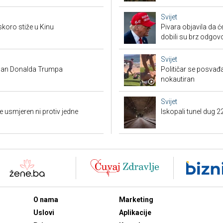
Svijet
skoro stiže u Kinu
Pivara objavila da ć
dobili su brz odgov
Svijet
 plan Donalda Trumpa
Političar se posvađ
nokautiran
Svijet
 usmjeren ni protiv jedne
Iskopali tunel dug 2
O nama
Marketing
Uslovi
Aplikacije