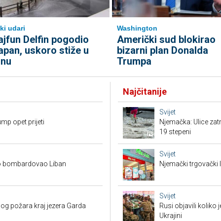
ki udari
Washington
ajfun Delfin pogodio
Američki sud blokirao
apan, uskoro stiže u
bizarni plan Donalda
inu
Trumpa
Najčitanije
Svijet
mp opet prijeti
Njemačka: Ulice zat
19 stepeni
Svijet
ovo bombardovao Liban
Njemački trgovački l
Svijet
bog požara kraj jezera Garda
Rusi objavili koliko
Ukrajini