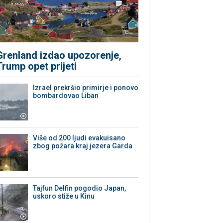
Grenland izdao upozorenje,
Trump opet prijeti
Izrael prekršio primirje i ponovo
bombardovao Liban
Više od 200 ljudi evakuisano
zbog požara kraj jezera Garda
Tajfun Delfin pogodio Japan,
uskoro stiže u Kinu