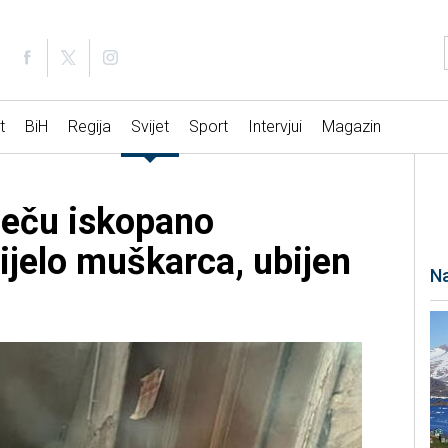
t
BiH
Regija
Svijet
Sport
Intervjui
Magazin
Beču iskopano
ijelo muškarca, ubijen
Na