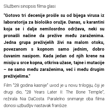
Službeni sinopsis filma glasi:
"Gotovo tri decenije prošle su od bijega virusa iz
laboratorija za biološko oružje. Danas, u karantini
koja se i dalje nemilosrdno održava, neki su
pronašli načine da prežive među zaraženima.
Jedna grupa preživjelih živi na malom otoku,
povezanom s kopnom samo jednim, dobro
čuvanim nasipom. Kada jedan od njih krene na
misiju u srce kopna, otkriva užase, tajne i mutacije
– ne samo među zaraženima, već i među drugim
preživjelima."
Film "28 godina kasnije" uvod je u novu trilogiju, čiji je
drugi dio, "28 Years Later II: The Bone Temple",
režirala Nia DaCosta. Paralelno snimanje oba filma
donosi uzbudljiv nastavak franšize.