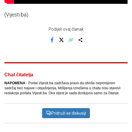
(Vijesti.ba)
Podijeli ovaj članak
Facebook
X
Kopiraj link
Više
Chat čitatelja
NAPOMENA
- Portal Vijesti.ba zadržava pravo da obriše neprimjeren
sadržaj bez najave i objašnjenja. Mišljenja iznešena u chatu nisu stavovi
redakcije portala Vijesti.ba. Ova vijest je sada dostupna samo za čitanje.
Pridruži se diskusiji