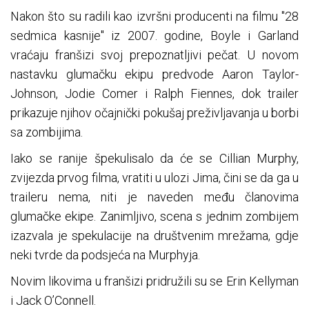
Nakon što su radili kao izvršni producenti na filmu "28
sedmica kasnije" iz 2007. godine, Boyle i Garland
vraćaju franšizi svoj prepoznatljivi pečat. U novom
nastavku glumačku ekipu predvode Aaron Taylor-
Johnson, Jodie Comer i Ralph Fiennes, dok trailer
prikazuje njihov očajnički pokušaj preživljavanja u borbi
sa zombijima.
Iako se ranije špekulisalo da će se Cillian Murphy,
zvijezda prvog filma, vratiti u ulozi Jima, čini se da ga u
traileru nema, niti je naveden među članovima
glumačke ekipe. Zanimljivo, scena s jednim zombijem
izazvala je spekulacije na društvenim mrežama, gdje
neki tvrde da podsjeća na Murphyja.
Novim likovima u franšizi pridružili su se Erin Kellyman
i Jack O’Connell.