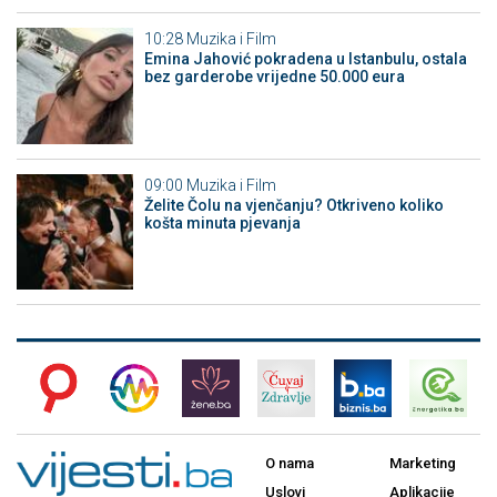
10:28
Muzika i Film
Emina Jahović pokradena u Istanbulu, ostala
bez garderobe vrijedne 50.000 eura
09:00
Muzika i Film
Želite Čolu na vjenčanju? Otkriveno koliko
košta minuta pjevanja
O nama
Marketing
Uslovi
Aplikacije