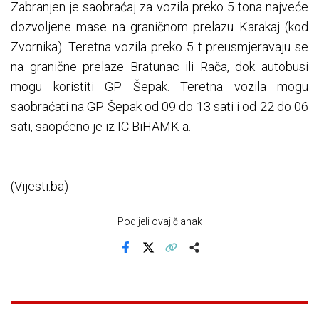
Zabranjen je saobraćaj za vozila preko 5 tona najveće
dozvoljene mase na graničnom prelazu Karakaj (kod
Zvornika). Teretna vozila preko 5 t preusmjeravaju se
na granične prelaze Bratunac ili Rača, dok autobusi
mogu koristiti GP Šepak. Teretna vozila mogu
saobraćati na GP Šepak od 09 do 13 sati i od 22 do 06
sati, saopćeno je iz IC BiHAMK-a.
(Vijesti.ba)
Podijeli ovaj članak
Facebook
X
Kopiraj link
Više