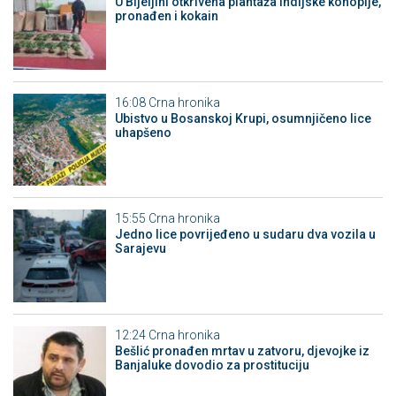
​U Bijeljini otkrivena plantaža indijske konoplje,
pronađen i kokain
16:08
Crna hronika
Ubistvo u Bosanskoj Krupi, osumnjičeno lice
uhapšeno
15:55
Crna hronika
Јedno lice povrijeđeno u sudaru dva vozila u
Sarajevu
12:24
Crna hronika
Bešlić pronađen mrtav u zatvoru, djevojke iz
Banjaluke dovodio za prostituciju