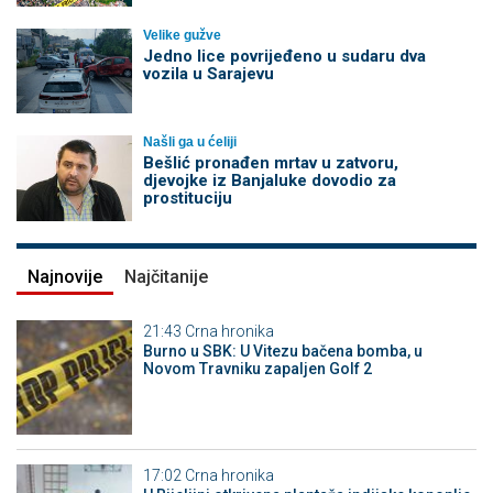
Velike gužve
Јedno lice povrijeđeno u sudaru dva
vozila u Sarajevu
Našli ga u ćeliji
Bešlić pronađen mrtav u zatvoru,
djevojke iz Banjaluke dovodio za
prostituciju
Najnovije
Najčitanije
21:43
Crna hronika
Burno u SBK: U Vitezu bačena bomba, u
Novom Travniku zapaljen Golf 2
17:02
Crna hronika